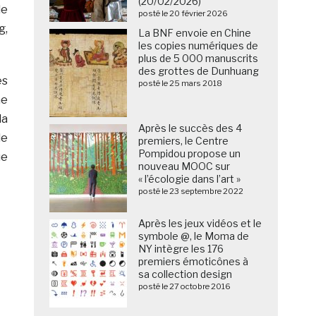
(20/02/2026)
le
posté le 20 février 2026
g,
La BNF envoie en Chine
les copies numériques de
plus de 5 000 manuscrits
des grottes de Dunhuang
es
posté le 25 mars 2018
ne
la
Après le succès des 4
de
premiers, le Centre
Pompidou propose un
ue
nouveau MOOC sur
« l’écologie dans l’art »
posté le 23 septembre 2022
Après les jeux vidéos et le
symbole @, le Moma de
NY intègre les 176
premiers émoticônes à
sa collection design
posté le 27 octobre 2016