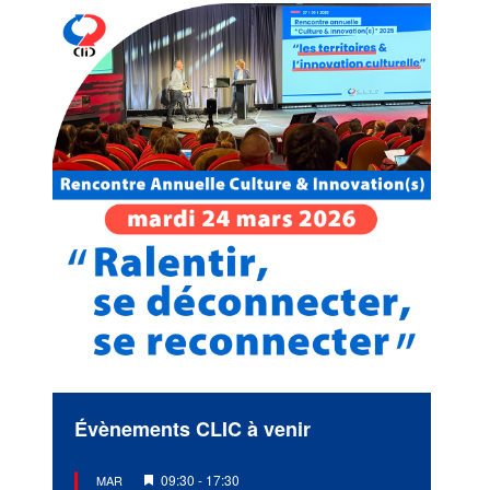
Évènements CLIC à venir
Mis
09:30
-
17:30
MAR