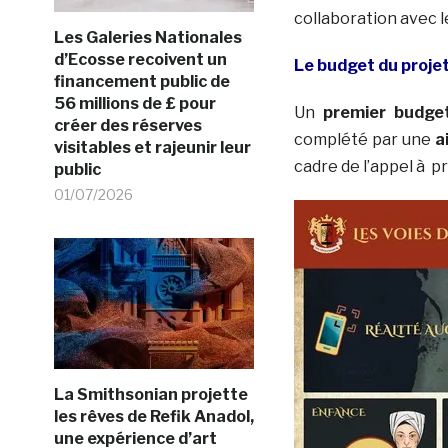
collaboration avec 
Les Galeries Nationales
d’Ecosse recoivent un
Le budget du proje
financement public de
56 millions de £ pour
Un
premier budge
créer des réserves
complété par une
a
visitables et rajeunir leur
cadre de l’appel à pr
public
01/07/2026
La Smithsonian projette
les rêves de Refik Anadol,
une expérience d’art