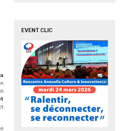
EVENT CLIC
la
on
un
et
ct
en