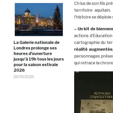
Ch lus de son fils p
territoire aquitai
l’histoire se déploie
– Un kit de bienven
actions d’Education
cartographie du terr
La Galerie nationale de
Londres prolonge ses
réalité augmentée
heures d’ouverture
personnages présent
jusqu’à 19h tous les jours
qui retrace la chrono
pour la saison estivale
2026
26/06/2026