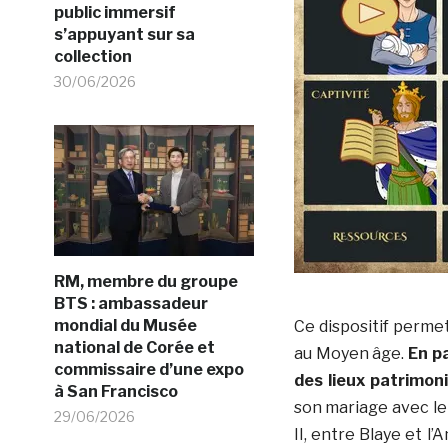
public immersif
s’appuyant sur sa
collection
30/06/2026
RM, membre du groupe
BTS : ambassadeur
mondial du Musée
Ce dispositif perme
national de Corée et
au Moyen âge.
En pa
commissaire d’une expo
des lieux patrimon
à San Francisco
son mariage avec le 
29/06/2026
II, entre Blaye et l’