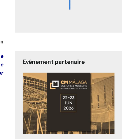
in
ne
Evénement partenaire
ne
or