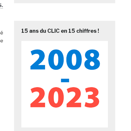
S.
15 ans du CLIC en 15 chiffres !
té
le