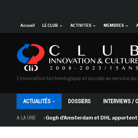
Accueil
LE CLUB
ACTIVITES
MEMBRES
L'innovation technologique et sociale au service du 
ACTUALITÉS
DOSSIERS
INTERVIEWS / 
usée Van Gogh d’Amsterdam et DHL apportent l’art dans l
A LA UNE