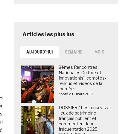
AUJOURD’HUI
SEMAINE
MOIS
8èmes Rencontres
Nationales Culture et
Innovation(s): comptes-
rendus et vidéos de la
journée
posté le 12 mars 2017
es
 à
DOSSIER / Les musées et
lieux de patrimoine
s,
français publient et
ri
commentent leur
fréquentation 2025
 à