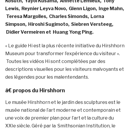
Kosuth,
Yayoi Kusama,
Annette Lemieux,
Tony
Lewis,
Reynier Leyva Novo,
Glenn Ligon,
Inge Mahn,
Teresa Margolles,
Charles Simonds,
Lorna
Simpson,
Hiroshi Sugimoto,
Siebren Versteeg,
Didier Vermeiren et
Huang Yong Ping.
« Le guide Hi est la plus récente initiative du Hirshhorn
Museum pour transformer l’expérience du visiteur ».
Toutes les vidéos Hi sont complétées par des
descriptions visuelles pour les visiteurs malvoyants et
des légendes pour les malentendants.
à€ propos du Hirshhorn
Le musée Hirshhorn et le jardin des sculptures est le
musée national de l’art moderne et contemporain et
une voix de premier plan pour l’art et la culture du
XXIe siècle. Géré par la Smithsonian Institution, le