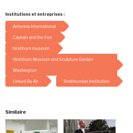
Institutions et entreprises :
Antenna International
Captain and the Fox
hirshhorn museum
Hirshhorn Museum and Sculpture Garden
Washington
Linked By Air
Smithsonian Institution
Similaire