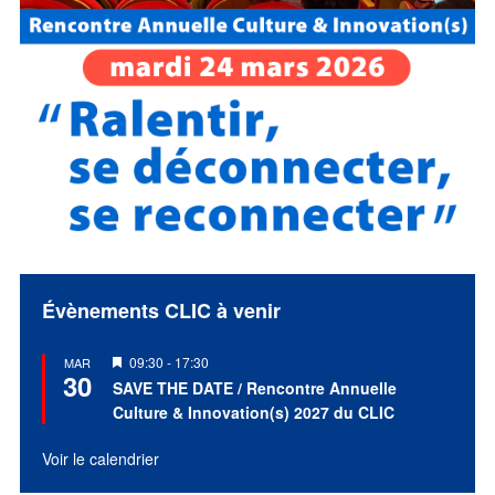
Évènements CLIC à venir
Mis
09:30
-
17:30
MAR
30
en
SAVE THE DATE / Rencontre Annuelle
avant
Culture & Innovation(s) 2027 du CLIC
Voir le calendrier