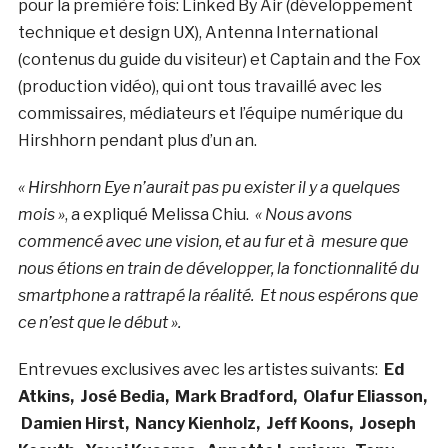
pour la première fois: Linked By Air (développement
technique et design UX), Antenna International
(contenus du guide du visiteur) et Captain and the Fox
(production vidéo), qui ont tous travaillé avec les
commissaires, médiateurs et l’équipe numérique du
Hirshhorn pendant plus d’un an.
« Hirshhorn Eye n’aurait pas pu exister il y a quelques
mois »
, a expliqué Melissa Chiu.
« Nous avons
commencé avec une vision, et au fur et à mesure que
nous étions en train de développer, la fonctionnalité du
smartphone a rattrapé la réalité. Et nous espérons que
ce n’est que le début ».
Entrevues exclusives avec les artistes suivants:
Ed
Atkins,
José Bedia,
Mark Bradford,
Olafur Eliasson,
Damien Hirst,
Nancy Kienholz,
Jeff Koons,
Joseph