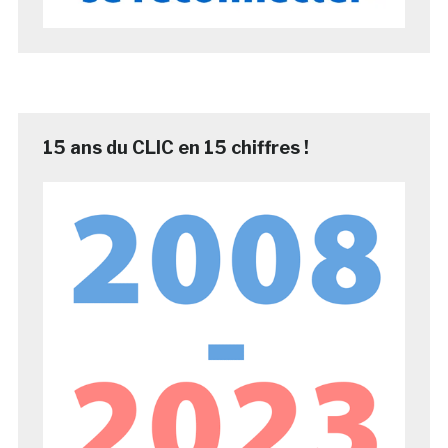
15 ans du CLIC en 15 chiffres !