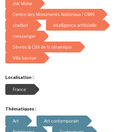
ask Mona
Centre des Monuments Nationaux / CMN
chatbot
intelligence artificielle
messenger
Sèvres & Cité de la céramique
Villa Savoye
Localisation :
France
Thématiques :
Art
Art contemporain
Patrimoine
Technologie