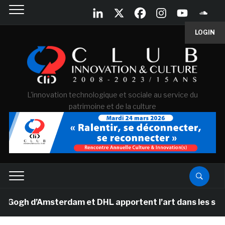
LOGIN
L'innovation technologique et sociale au service du
patrimoine et de la culture
gh d’Amsterdam et DHL apportent l’art dans les salles d