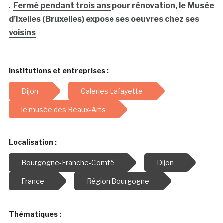
.
Fermé pendant trois ans pour rénovation, le Musée
d’Ixelles (Bruxelles) expose ses oeuvres chez ses
voisins
Institutions et entreprises :
Dijon
Galeries Lafayette
le musée des Beaux-Arts
Localisation :
Bourgogne-Franche-Comté
Dijon
France
Région Bourgogne
Thématiques :