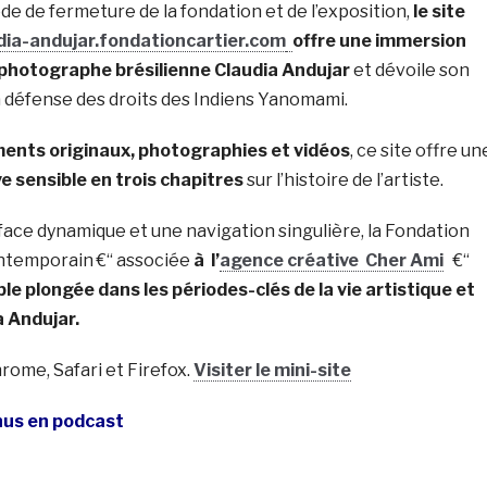
e de fermeture de la fondation et de l’exposition,
le site
dia-andujar.fondationcartier.com
offre une immersion
a photographe brésilienne Claudia Andujar
et dévoile son
défense des droits des Indiens Yanomami.
ents originaux, photographies et vidéos
, ce site offre un
e sensible en trois chapitres
sur l’histoire de l’artiste.
face dynamique et une navigation singulière, la Fondation
contemporain €“ associée
à l’
agence créative Cher Ami
€“
ble plongée dans les périodes-clés de la vie artistique et
a Andujar.
hrome, Safari et Firefox.
Visiter le mini-site
nus en podcast