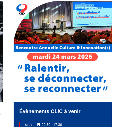
Évènements CLIC à venir
Mis
09:30
-
17:30
MAR