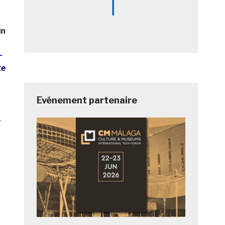
in
-
te
Evénement partenaire
t