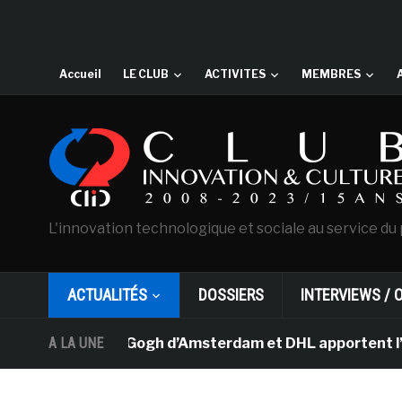
Accueil
LE CLUB
ACTIVITES
MEMBRES
L'innovation technologique et sociale au service du 
ACTUALITÉS
DOSSIERS
INTERVIEWS / 
usée Van Gogh d’Amsterdam et DHL apportent l’art dans 
A LA UNE