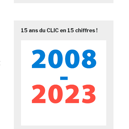
15 ans du CLIC en 15 chiffres !
r