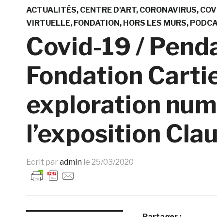
ACTUALITÉS
CENTRE D'ART
CORONAVIRUS
COV
VIRTUELLE
FONDATION
HORS LES MURS
PODC
Covid-19 / Penda
Fondation Carti
exploration num
l’exposition Cla
Ecrit par
admin
le
25/03/2020
Partager :