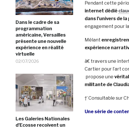
Pendant cette périod
internet dédié
clau
dans l’univers de l
Dans le cadre de sa
engagement pour la 
programmation
américaine, Versailles
Mêlant
enregistrem
présente une nouvelle
expérience en réalité
expérience narrativ
virtuelle
à€ travers une inter
02/07/2026
Cartier pour l’art 
propose une
vérita
militante de Claudi
†’ Consultable sur C
Une série de conte
Les Galeries Nationales
d’Ecosse recoivent un