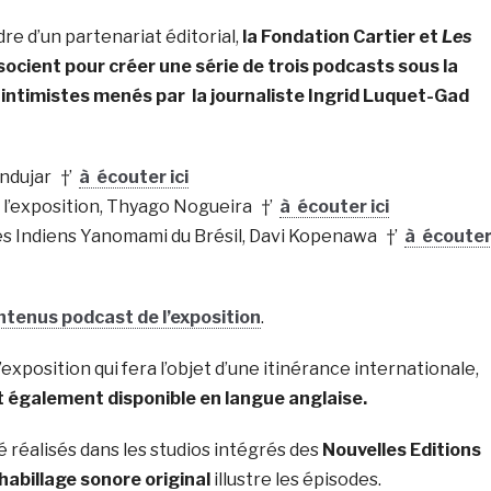
re d’un partenariat éditorial,
la Fondation Cartier et
Les
ocient pour créer une série de trois podcasts sous la
intimistes menés par la journaliste Ingrid Luquet-Gad
 Andujar †’
à écouter ici
e l’exposition, Thyago Nogueira †’
à écouter ici
des Indiens Yanomami du Brésil, Davi Kopenawa †’
à écoute
ntenus podcast de l’exposition
.
xposition qui fera l’objet d’une itinérance internationale,
 également disponible en langue anglaise.
 réalisés dans les studios intégrés des
Nouvelles Editions
habillage sonore original
illustre les épisodes.