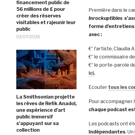
financement public de
56 millions de £ pour
Première dans le cad
créer des réserves
Inrockuptibles
s’ass
visitables et rajeunir leur
forme d’entretiens 
public
avec :
01/07/2026
€“ l’artiste, Claudia
€“ le commissaire d
€“ le porte-parole 
ici.
Ecouter
tous les co
La Smithsonian projette
Pour accompagner l’e
les rêves de Refik Anadol,
chaque podcast est
une expérience d’art
public immersif
s’appuyant sur sa
Les podcasts ont été
collection
Indépendantes
. Un