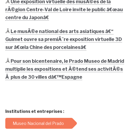
.Â
Une exposition virtuelle des musÃ©es de la
rÃ©gion Centre-Val de Loire invite le public â€œau
centre du Japonâ€
.Â
Le musÃ©e national des arts asiatiques â€“
Guimet ouvre sa premiÃ¨re exposition virtuelle 3D
sur â€œla Chine des porcelainesâ€
.Â
Pour son bicentenaire, le Prado Museo de Madrid
multiplie les expositions et Ã©tend ses activitÃ©s
Ã plus de 30 villes dâ€™Espagne
Institutions et entreprises :
Museo Nacional del Prado