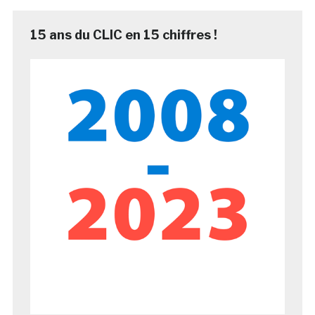
15 ans du CLIC en 15 chiffres !