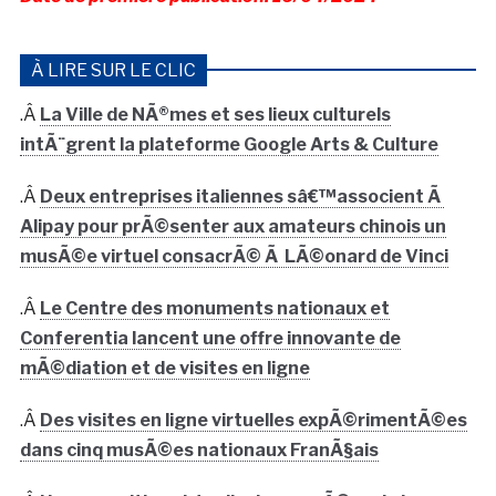
À LIRE SUR LE CLIC
.Â
La Ville de NÃ®mes et ses lieux culturels
intÃ¨grent la plateforme Google Arts & Culture
.Â
Deux entreprises italiennes sâ€™associent Ã
Alipay pour prÃ©senter aux amateurs chinois un
musÃ©e virtuel consacrÃ© Ã LÃ©onard de Vinci
.Â
Le Centre des monuments nationaux et
Conferentia lancent une offre innovante de
mÃ©diation et de visites en ligne
.Â
Des visites en ligne virtuelles expÃ©rimentÃ©es
dans cinq musÃ©es nationaux FranÃ§ais