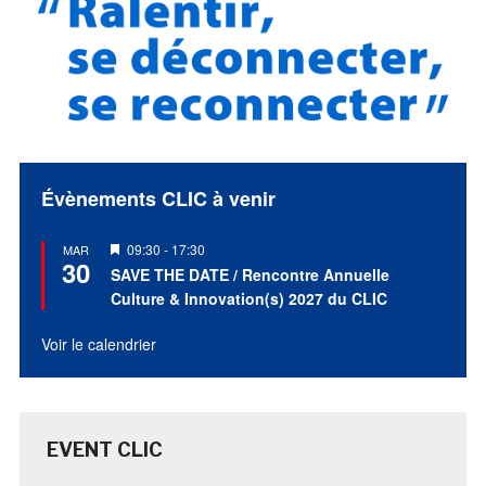
Évènements CLIC à venir
Mis
09:30
-
17:30
MAR
30
en
SAVE THE DATE / Rencontre Annuelle
avant
Culture & Innovation(s) 2027 du CLIC
Voir le calendrier
EVENT CLIC