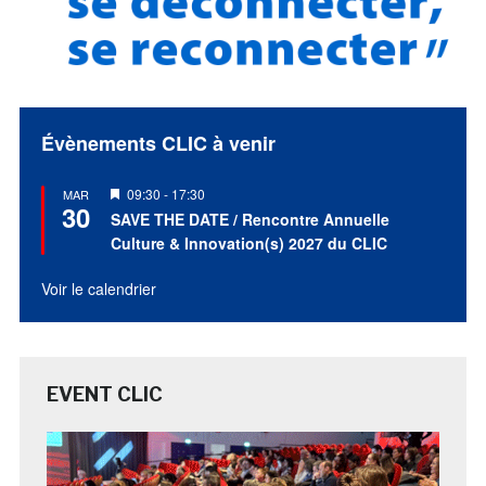
Évènements CLIC à venir
Mis
09:30
-
17:30
MAR
30
en
SAVE THE DATE / Rencontre Annuelle
avant
Culture & Innovation(s) 2027 du CLIC
Voir le calendrier
EVENT CLIC