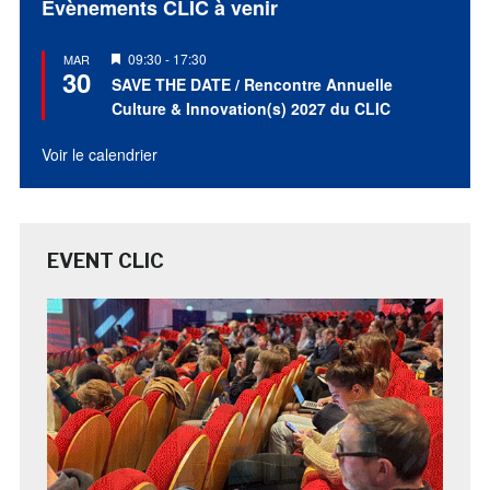
Évènements CLIC à venir
Mis
09:30
-
17:30
MAR
30
en
SAVE THE DATE / Rencontre Annuelle
avant
Culture & Innovation(s) 2027 du CLIC
Voir le calendrier
EVENT CLIC