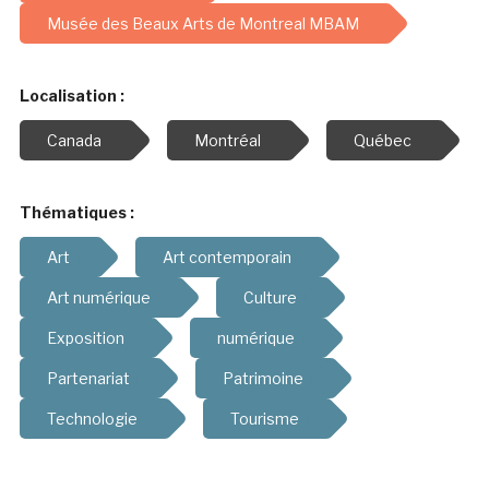
Musée des Beaux Arts de Montreal MBAM
Localisation :
Canada
Montréal
Québec
Thématiques :
Art
Art contemporain
Art numérique
Culture
Exposition
numérique
Partenariat
Patrimoine
Technologie
Tourisme