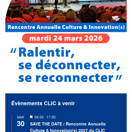
Évènements CLIC à venir
Mis
09:30
-
17:30
MAR
30
en
SAVE THE DATE / Rencontre Annuelle
avant
Culture & Innovation(s) 2027 du CLIC