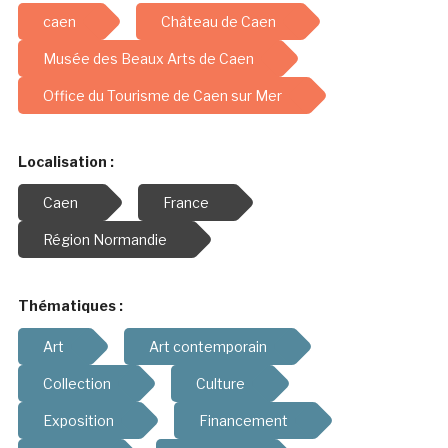
caen
Château de Caen
Musée des Beaux Arts de Caen
Office du Tourisme de Caen sur Mer
Localisation :
Caen
France
Région Normandie
Thématiques :
Art
Art contemporain
Collection
Culture
Exposition
Financement