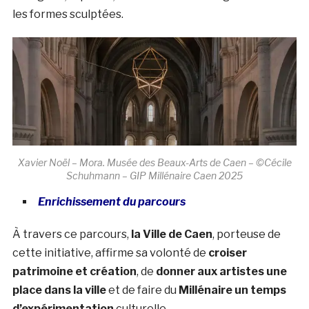
les formes sculptées.
Xavier Noël – Mora. Musée des Beaux-Arts de Caen – ©Cécile
Schuhmann – GIP Millénaire Caen 2025
Enrichissement du parcours
À travers ce parcours,
la Ville de Caen
, porteuse de
cette initiative, affirme sa volonté de
croiser
patrimoine et création
, de
donner aux artistes une
place dans la ville
et de faire du
Millénaire un temps
d’expérimentation
culturelle.