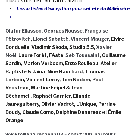
musées du Château.
Tarif :
Gratuit
Les artistes d’exception pour cet été du Millénaire
:
Olafur Eliasson
,
Georges Rousse
,
Françoise
Pétrovitch
,
Lionel Sabatté
,
Vincent Mauger
,
Elvire
Bonduelle
,
Vladimir Skoda
,
Studio 5.5
,
Xavier
Noël
,
Laure Forêt
,
FAste
,
Seb Toussaint
,
Guillaume
Sardin
,
Marion Verboom
,
Enzo Roulleau
,
Atelier
Baptiste & Jaina
,
Nine Hauchard
,
Thomas
Larbain
,
Vincent Leroy
,
Tom Nadam
,
Paul
Rousteau
,
Martine Feipel & Jean
Béchameil
,
Raphaël Garnier
,
Ellande
Jaureguiberry
,
Olivier Vadrot
,
L’Unique
,
Perrine
Boudy
,
Claude Como
,
Delphine Denereaz
et
Émile
Orange
.
www.millenairecaen2025.com/fr/un-parcours-