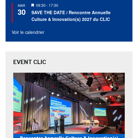
Mis
09:30
-
17:30
MAR
30
en
SAVE THE DATE / Rencontre Annuelle
avant
Culture & Innovation(s) 2027 du CLIC
Voir le calendrier
EVENT CLIC