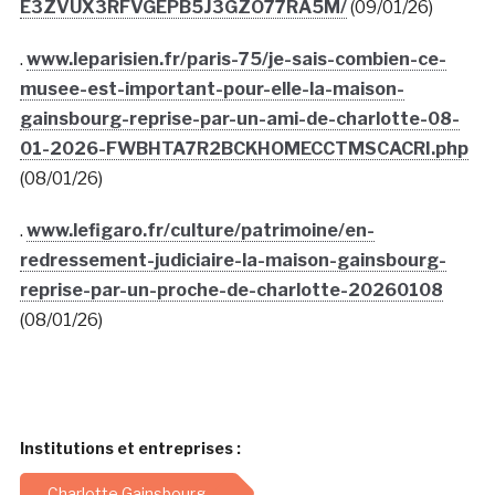
E3ZVUX3RFVGEPB5J3GZO77RA5M/
(09/01/26)
.
www.leparisien.fr/paris-75/je-sais-combien-ce-
musee-est-important-pour-elle-la-maison-
gainsbourg-reprise-par-un-ami-de-charlotte-08-
01-2026-FWBHTA7R2BCKHOMECCTMSCACRI.php
(08/01/26)
.
www.lefigaro.fr/culture/patrimoine/en-
redressement-judiciaire-la-maison-gainsbourg-
reprise-par-un-proche-de-charlotte-20260108
(08/01/26)
Institutions et entreprises :
Charlotte Gainsbourg