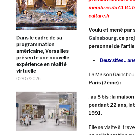
membres du CLIC. Ins
culture.fr
Voulu et mené par sa
Dans le cadre de sa
Gainsbourg
, ce pro
programmation
personnel de l’artis
américaine, Versailles
présente une nouvelle
Deux sites .. u
expérience en réalité
virtuelle
La Maison Gainsbo
02/07/2026
Paris (7ème) :
.
au 5 bis : la maiso
pendant 22 ans, int
1991.
Elle se visite à trav