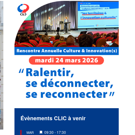
Évènements CLIC à venir
Mis
09:30
-
17:30
MAR