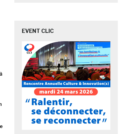
EVENT CLIC
 à
n
ve