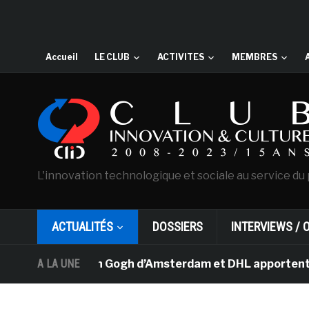
Accueil
LE CLUB
ACTIVITES
MEMBRES
L'innovation technologique et sociale au service du 
ACTUALITÉS
DOSSIERS
INTERVIEWS / 
sée Van Gogh d’Amsterdam et DHL apportent l’art dans l
A LA UNE