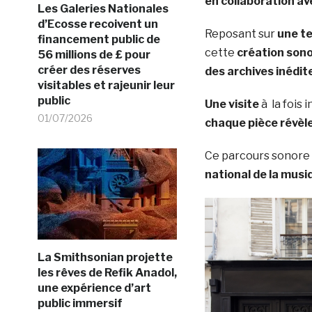
en collaboration a
Les Galeries Nationales
d’Ecosse recoivent un
Reposant sur
une te
financement public de
cette
création sono
56 millions de £ pour
créer des réserves
des archives inédit
visitables et rajeunir leur
public
Une visite
à la fois 
01/07/2026
chaque pièce révèle
Ce parcours sonore 
national de la musi
La Smithsonian projette
les rêves de Refik Anadol,
une expérience d’art
public immersif