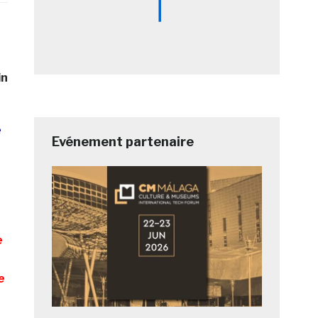
in
e
Evénement partenaire
e
e