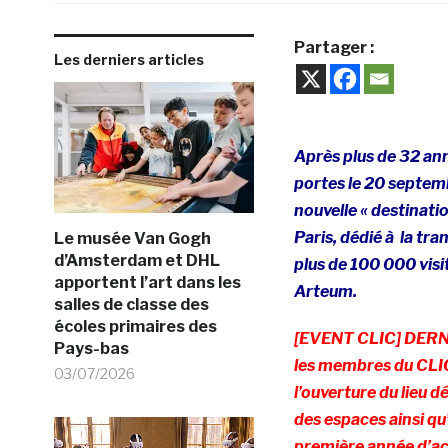
Partager :
Les derniers articles
Après plus de 32 ann
portes le 20 septemb
nouvelle « destinati
Paris, dédié à la tran
Le musée Van Gogh
d’Amsterdam et DHL
plus de 100 000 visi
apportent l’art dans les
Arteum.
salles de classe des
écoles primaires des
[EVENT CLIC] DERNI
Pays-bas
les membres du CLIC 
03/07/2026
l’ouverture du lieu d
des espaces ainsi qu
première année d’act