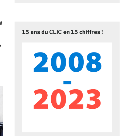
 à
15 ans du CLIC en 15 chiffres !
e