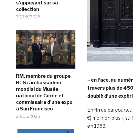
s’appuyant sur sa
collection
30/06/2026
RM, membre du groupe
–
en face, au numéro
BTS : ambassadeur
travers plus de 450
mondial du Musée
national de Corée et
doublé d’une expér
commissaire d’une expo
à San Francisco
En fin de parcours, 
29/06/2026
€¦ moi non plus », s
en 1968.