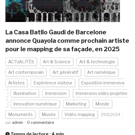
La Casa Batllo Gaudi de Barcelone
annonce Quayola comme prochain artiste
pour le mapping de sa façade, en 2025
ACTUALITÉS
Art & Science
Art & technologie
Art contemporain
Art génératif
Art numérique
Artistes
Expérience visiteur
Exposition immersive
Illumination
Immersion
Immersion vidéo projetée
Innovation numérique
Marketing
Monde
Monuments
Musée
Vidéo-mapping
29/11/2024
par
admin
0 commentaire
Temps de lecture :
4
min