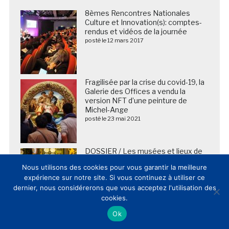
8èmes Rencontres Nationales
Culture et Innovation(s): comptes-
rendus et vidéos de la journée
posté le 12 mars 2017
Fragilisée par la crise du covid-19, la
Galerie des Offices a vendu la
version NFT d’une peinture de
Michel-Ange
posté le 23 mai 2021
DOSSIER / Les musées et lieux de
patrimoine français publient et
Nous utilisons des cookies pour vous garantir la meilleure
commentent leur fréquentation
expérience sur notre site. Si vous continuez à utiliser ce
2025 (20/02/2026)
dernier, nous considérerons que vous acceptez l'utilisation des
posté le 20 février 2026
cookies.
Ok
Art Institute of Chicago lance le