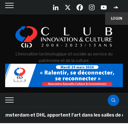
LOGIN
L'innovation technologique et sociale au service du
patrimoine et de la culture
 et DHL apportent l’art dans les salles de classe des é