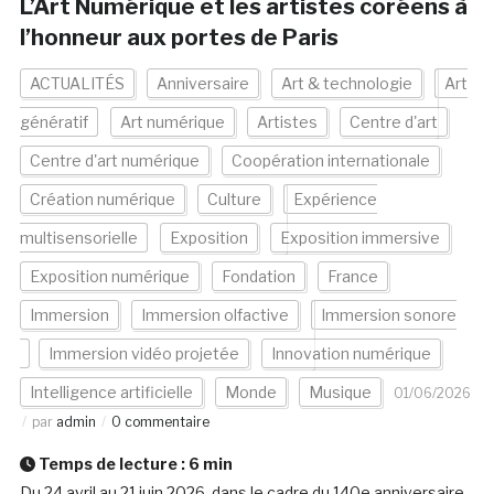
L’Art Numérique et les artistes coréens à
l’honneur aux portes de Paris
ACTUALITÉS
Anniversaire
Art & technologie
Art
génératif
Art numérique
Artistes
Centre d'art
Centre d'art numérique
Coopération internationale
Création numérique
Culture
Expérience
multisensorielle
Exposition
Exposition immersive
Exposition numérique
Fondation
France
Immersion
Immersion olfactive
Immersion sonore
Immersion vidéo projetée
Innovation numérique
Intelligence artificielle
Monde
Musique
01/06/2026
par
admin
0 commentaire
Temps de lecture :
6
min
Du 24 avril au 21 juin 2026, dans le cadre du 140e anniversaire