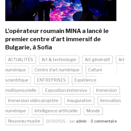
L’opérateur roumain MINA a lancé le
premier centre d’art immersif de
Bulgarie, à Sofia
ACTUALITÉS
Art & technologie
Art génératif
Art
numérique
Centre d'art numérique
Culture
scientifique
ENTREPRISES
Expérience
multisensorielle
Exposition immersive
Immersion
Immersion vidéo projetée
Inauguration
Innovation
numérique
Intelligence artificielle
Monde
Nouveau musée
11/09/2025
par
admin
0 commentaire