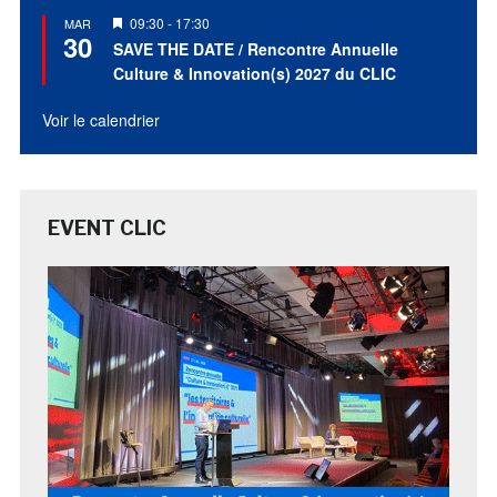
Mis
09:30
-
17:30
MAR
30
en
SAVE THE DATE / Rencontre Annuelle
avant
Culture & Innovation(s) 2027 du CLIC
Voir le calendrier
EVENT CLIC