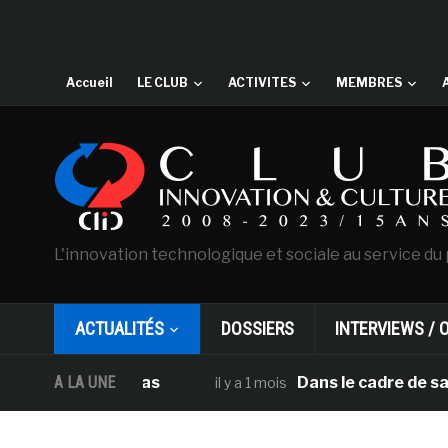
Accueil
LE CLUB
ACTIVITES
MEMBRES
L'innovation technologique et sociale au service du 
ACTUALITÉS
DOSSIERS
INTERVIEWS / 
 des Pays-bas
A LA UNE
Dans le cadre de sa progra
il y a 1 mois