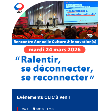
Évènements CLIC à venir
Mis
09:30
-
17:30
MAR