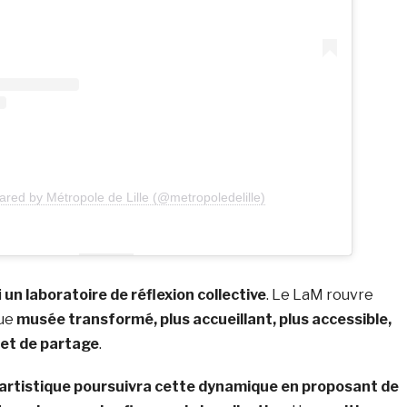
ared by Métropole de Lille (@metropoledelille)
i
un laboratoire de réflexion collective
. Le LaM rouvre
que
musée transformé, plus accueillant, plus accessible,
et de partage
.
rtistique poursuivra cette dynamique en proposant de