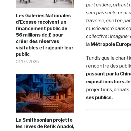
part entière, offrant
sera pas seulement un
Les Galeries Nationales
traverse, que l’on pa
d’Ecosse recoivent un
financement public de
musée ancré dans son
56 millions de £ pour
collective : imagine
créer des réserves
la
Métropole Europé
visitables et rajeunir leur
public
Tandis que le chantie
01/07/2026
rencontre des publi
passant par la Chine
expositions hors-l
projections, débats
ses publics.
La Smithsonian projette
les rêves de Refik Anadol,