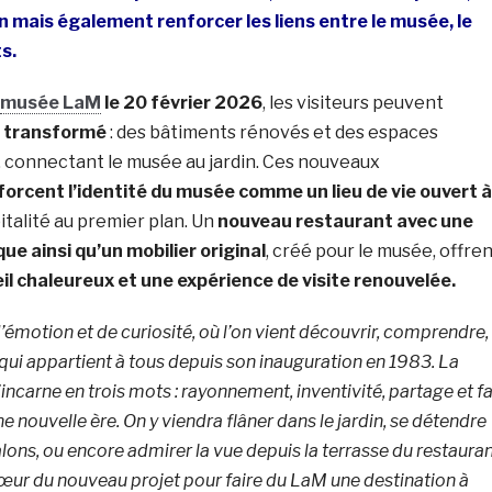
on mais également renforcer les liens entre le musée, le
s.
musée LaM
le 20 février 2026
, les visiteurs peuvent
 transformé
: des bâtiments rénovés et des espaces
, connectant le musée au jardin. Ces nouveaux
forcent l’identité du musée comme un lieu de vie ouvert à
italité au premier plan. Un
nouveau restaurant avec une
e ainsi qu’un mobilier original
, créé pour le musée, offre
il chaleureux et une expérience de visite renouvelée.
d’émotion et de curiosité, où l’on vient découvrir, comprendre,
u qui appartient à tous depuis son inauguration en 1983. La
ncarne en trois mots : rayonnement, inventivité, partage et fa
e nouvelle ère. On y viendra flâner dans le jardin, se détendre
ons, ou encore admirer la vue depuis la terrasse du restauran
 cœur du nouveau projet pour faire du LaM une destination à