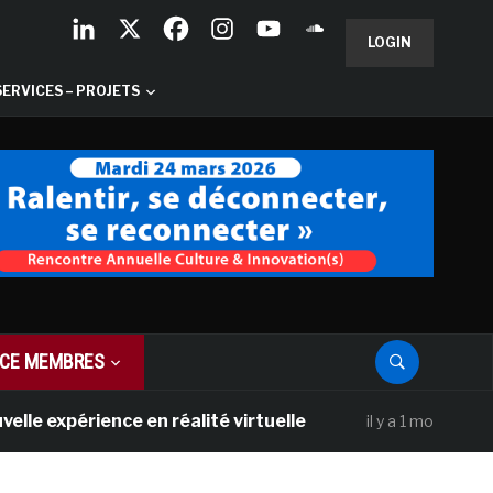
LOGIN
SERVICES – PROJETS
CE MEMBRES
érience en réalité virtuelle
Les Galeries
il y a 1 mois