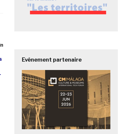
in
s
Evénement partenaire
r