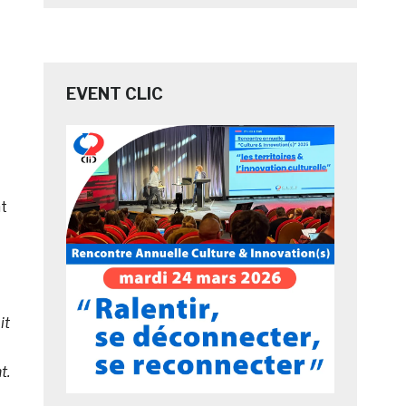
EVENT CLIC
nt
it
t.