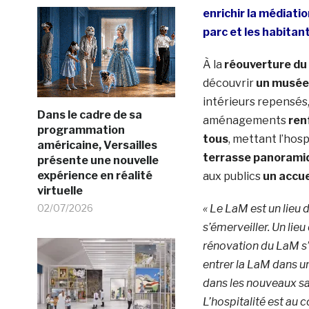
enrichir la médiati
parc et les habitant
À la
réouverture du
découvrir
un musée
intérieurs repensés
Dans le cadre de sa
aménagements
ren
programmation
tous
, mettant l’hosp
américaine, Versailles
terrasse panoramiqu
présente une nouvelle
expérience en réalité
aux publics
un accue
virtuelle
02/07/2026
« Le LaM est un lieu 
s’émerveiller. Un lie
rénovation du LaM s’i
entrer la LaM dans un
dans les nouveaux sal
L’hospitalité est au