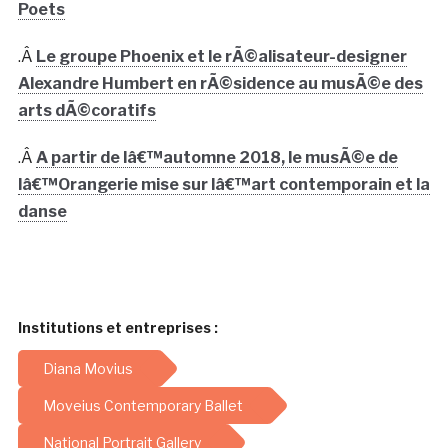
Poets
.Â
Le groupe Phoenix et le rÃ©alisateur-designer
Alexandre Humbert en rÃ©sidence au musÃ©e des
arts dÃ©coratifs
.Â
A partir de lâ€™automne 2018, le musÃ©e de
lâ€™Orangerie mise sur lâ€™art contemporain et la
danse
Institutions et entreprises :
Diana Movius
Moveius Contemporary Ballet
National Portrait Gallery