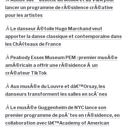
lancer un programme de rÃ©sidence crÃ©ative
pour les artistes
.Â
Le danseur Ã©toile Hugo Marchand veut
apporter la danse classique et contemporaine dans
les ChÃ¢teaux de France
.Â
Peabody Essex Museum PEM : premier musÃ©e
amÃ©ricain a offrir une rÃ©sidence Ã un
crÃ©ateur TikTok
.Â
Aux musÃ©e du Louvre et dâ€™Orsay, les
danseurs transforment les salles en scÃ¨nes
.Â
Le musÃ©e Guggenheim de NYC lance son
premier programme de poÃ¨tes en rÃ©sidence, en
collaboration avec lâ€™Academy of American