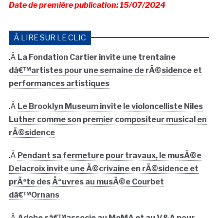
Date de première publication: 15/07/2024
À LIRE SUR LE CLIC
.Â
La Fondation Cartier invite une trentaine
dâ€™artistes pour une semaine de rÃ©sidence et
performances artistiques
.Â
Le Brooklyn Museum invite le violoncelliste Niles
Luther comme son premier compositeur musical en
rÃ©sidence
.Â
Pendant sa fermeture pour travaux, le musÃ©e
Delacroix invite une Ã©crivaine en rÃ©sidence et
prÃªte des Å“uvres au musÃ©e Courbet
dâ€™Ornans
.Â
Adobe sâ€™associe au MoMA et au V&A pour