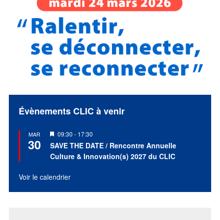
Évènements CLIC à venir
Mis
09:30
-
17:30
MAR
30
en
SAVE THE DATE / Rencontre Annuelle
avant
Culture & Innovation(s) 2027 du CLIC
Voir le calendrier