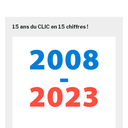
15 ans du CLIC en 15 chiffres !