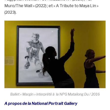
Muro/The Wall » (2022) ; et « A Tribute to Maya Lin »
(2023).
Ballet « Margin » interprété à la NPG Matailong Du / 2016
A propos de la National Portrait Gallery