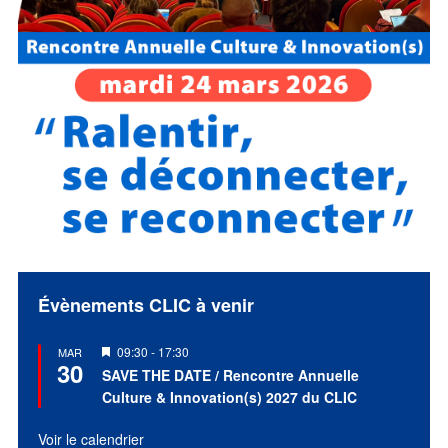
Évènements CLIC à venir
Mis
09:30
-
17:30
MAR
30
en
SAVE THE DATE / Rencontre Annuelle
avant
Culture & Innovation(s) 2027 du CLIC
Voir le calendrier