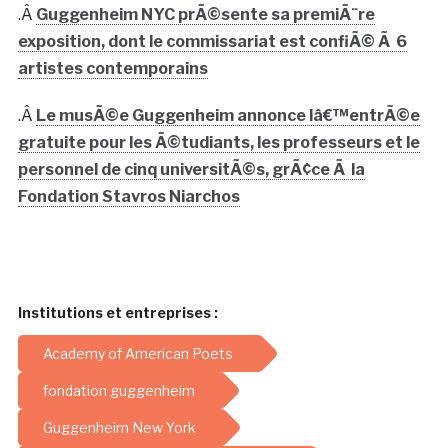
.Â
Guggenheim NYC prÃ©sente sa premiÃ¨re
exposition, dont le commissariat est confiÃ© Ã 6
artistes contemporains
.Â
Le musÃ©e Guggenheim annonce lâ€™entrÃ©e
gratuite pour les Ã©tudiants, les professeurs et le
personnel de cinq universitÃ©s, grÃ¢ce Ã la
Fondation Stavros Niarchos
Institutions et entreprises :
Academy of American Poets
fondation guggenheim
Guggenheim New York