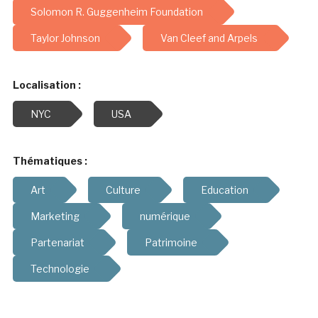
Solomon R. Guggenheim Foundation
Taylor Johnson
Van Cleef and Arpels
Localisation :
NYC
USA
Thématiques :
Art
Culture
Education
Marketing
numérique
Partenariat
Patrimoine
Technologie