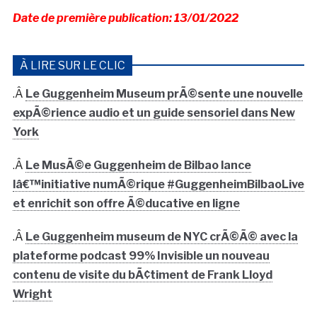
Date de première publication: 13/01/2022
À LIRE SUR LE CLIC
.Â
Le Guggenheim Museum prÃ©sente une nouvelle
expÃ©rience audio et un guide sensoriel dans New
York
.Â
Le MusÃ©e Guggenheim de Bilbao lance
lâ€™initiative numÃ©rique #GuggenheimBilbaoLive
et enrichit son offre Ã©ducative en ligne
.Â
Le Guggenheim museum de NYC crÃ©Ã© avec la
plateforme podcast 99% Invisible un nouveau
contenu de visite du bÃ¢timent de Frank Lloyd
Wright