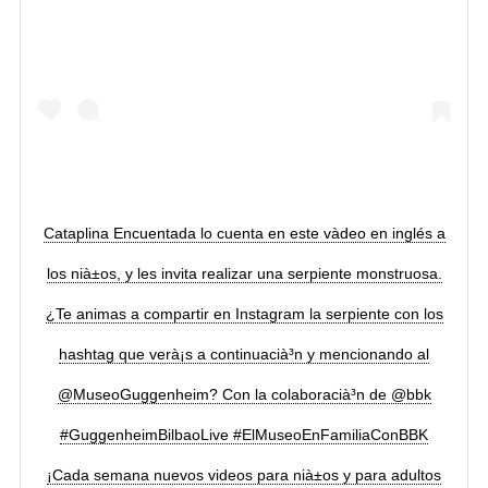
Cataplina Encuentada lo cuenta en este và­deo en inglés a
los nià±os, y les invita realizar una serpiente monstruosa.
¿Te animas a compartir en Instagram la serpiente con los
hashtag que verà¡s a continuacià³n y mencionando al
@MuseoGuggenheim? Con la colaboracià³n de @bbk
#GuggenheimBilbaoLive #ElMuseoEnFamiliaConBBK
¡Cada semana nuevos videos para nià±os y para adultos