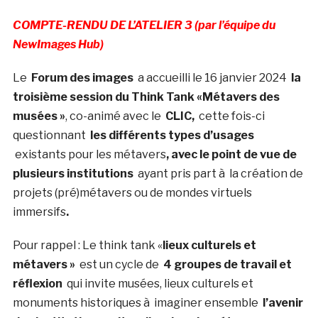
COMPTE-RENDU DE L’ATELIER 3 (par l’équipe du
NewImages Hub)
Le
Forum des images
a accueilli le 16 janvier 2024
la
troisième session du Think Tank «Métavers des
musées »
, co-animé avec le
CLIC,
cette fois-ci
questionnant
les différents types d’usages
existants pour les métavers
, avec le point de vue de
plusieurs institutions
ayant pris part à la création de
projets (pré)métavers ou de mondes virtuels
immersifs
.
Pour rappel : Le think tank «
lieux culturels et
métavers »
est un cycle de
4 groupes de travail et
réflexion
qui invite musées, lieux culturels et
monuments historiques à imaginer ensemble
l’avenir