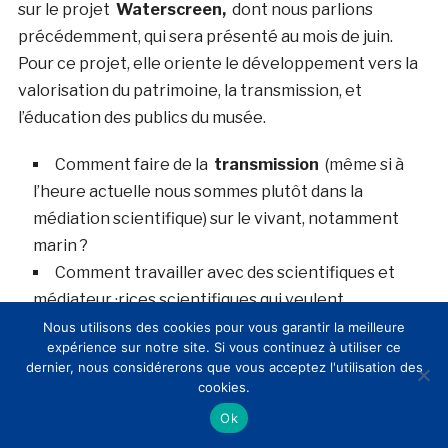
sur le projet
Waterscreen,
dont nous parlions
précédemment, qui sera présenté au mois de juin.
Pour ce projet, elle oriente le développement vers la
valorisation du patrimoine, la transmission, et
l’éducation des publics du musée.
Comment faire de la
transmission
(même si à
l’heure actuelle nous sommes plutôt dans la
médiation scientifique) sur le vivant, notamment
marin ?
Comment travailler avec des scientifiques et
médiateur ·rices scientifiques qui veulent
transmettre, comme
le Jardin des plantes et le
Nous utilisons des cookies pour vous garantir la meilleure
expérience sur notre site. Si vous continuez à utiliser ce
Muséum National d’Histoire Naturelle avec
dernier, nous considérerons que vous acceptez l'utilisation des
Mondes Disparus
?
cookies.
Comment créer
des expériences duplicables
,
Ok
en pensant a un format, a un design d’expérience