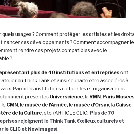
 quels usages ? Comment protéger les artistes et les droit
 financer ces développements ? Comment accompagner le
 Comment rendre ces projets compatibles avec le
ble ?
représentant plus de 40 institutions et entreprises
ont
 atelier du Think Tank et ainsi souhaité être associé ·es à
vaux. Parmi les institutions culturelles et organisations
 notamment présentes
Universcience
, la
RMN
,
Paris Musée
, le
CMN
, le
musée de l’Armée,
le
musée d’Orsay
, la
Caisse
tère de la Culture
, etc. (ARTICLE CLIC:
Plus de 70
reprises rejoignent le Think Tank €œlieux culturels et
par le CLIC et NewImages
)