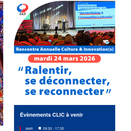
Évènements CLIC à venir
Mis
09:30
-
17:30
MAR