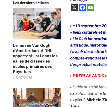
Les derniers articles
Le 19 septembre 202
« lieux culturels et
et le Club Innovation
artistique, historiq
Le musée Van Gogh
d’Amsterdam et DHL
l’avenir des institut
apportent l’art dans les
compte-rendu et le r
salles de classe des
des prochains ateli
écoles primaires des
Pays-bas
LE REPLAY AUDIO est
03/07/2026
« L’idée du think tan
carrefour entre instit
expliqué
Michele Zi
Tank.