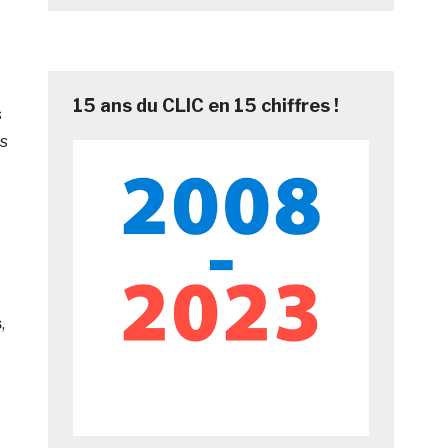
15 ans du CLIC en 15 chiffres !
s
s
s
,