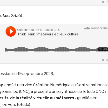
otale: 2H55) :
session du 19 septembre 2023,
ay
, c
hef du service Création Numérique au Centre national 
age animée
(CNC), a présenté une synthèse de l’étude CNC «
ifs, de la réalité virtuelle au métavers
» (publiée en
lien vers l’étude)