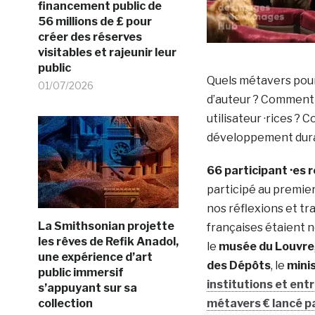
financement public de
56 millions de £ pour
créer des réserves
visitables et rajeunir leur
public
Quels métavers pour
01/07/2026
d’auteur ? Comment
utilisateur ·rices ?
développement dura
66 participant ·es 
participé au premier
nos réflexions et tra
La Smithsonian projette
françaises étaient
les rêves de Refik Anadol,
le
musée du Louvre
une expérience d’art
des Dépôts
, le
minis
public immersif
institutions et ent
s’appuyant sur sa
collection
métavers € lancé 