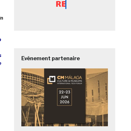
in
b
s
Evénement partenaire
e