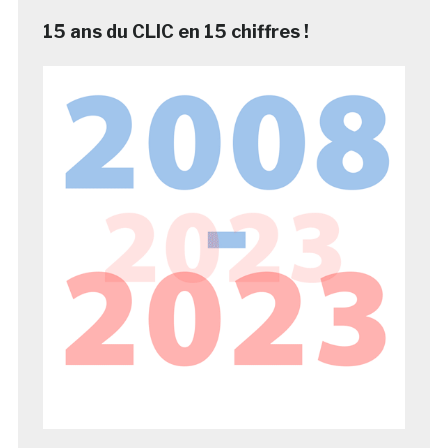
15 ans du CLIC en 15 chiffres !