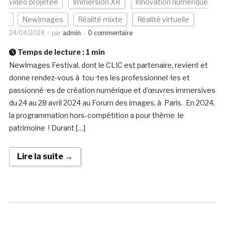
vidéo projetée
Immersion XR
Innovation numérique
NewImages
Réalité mixte
Réalité virtuelle
24/04/2024
par
admin
0 commentaire
Temps de lecture :
1
min
NewImages Festival, dont le CLIC est partenaire, revient et
donne rendez-vous à tou ·tes les professionnel ·les et
passionné ·es de création numérique et d’œuvres immersives
du 24 au 28 avril 2024 au Forum des images, à Paris. En 2024,
la programmation hors-compétition a pour thème le
patrimoine ! Durant […]
Lire la suite →