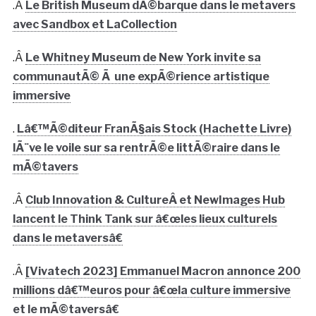
.Â
Le British Museum dÃ©barque dans le metavers
avec Sandbox et LaCollection
.Â
Le Whitney Museum de New York invite sa
communautÃ© Ã une expÃ©rience artistique
immersive
.
Lâ€™Ã©diteur FranÃ§ais Stock (Hachette Livre)
lÃ¨ve le voile sur sa rentrÃ©e littÃ©raire dans le
mÃ©tavers
.Â
Club Innovation & CultureÂ et NewImages Hub
lancent le Think Tank sur â€œles lieux culturels
dans le metaversâ€
.Â
[Vivatech 2023] Emmanuel Macron annonce 200
millions dâ€™euros pour â€œla culture immersive
et le mÃ©taversâ€