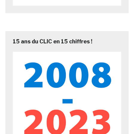
15 ans du CLIC en 15 chiffres !