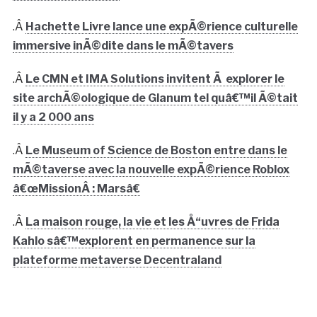
.Â
Hachette Livre lance une expÃ©rience culturelle
immersive inÃ©dite dans le mÃ©tavers
.Â
Le CMN et IMA Solutions invitent Ã explorer le
site archÃ©ologique de Glanum tel quâ€™il Ã©tait
il y a 2 000 ans
.Â
Le Museum of Science de Boston entre dans le
mÃ©taverse avec la nouvelle expÃ©rience Roblox
â€œMissionÂ : Marsâ€
.Â
La maison rouge, la vie et les Å“uvres de Frida
Kahlo sâ€™explorent en permanence sur la
plateforme metaverse Decentraland