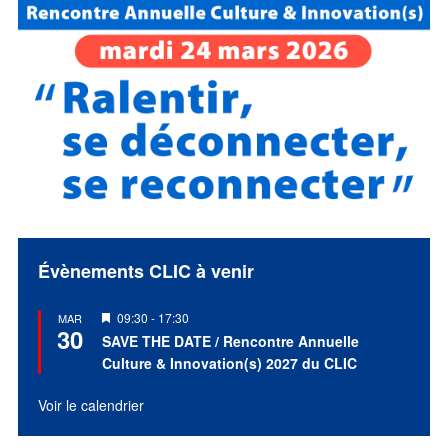
Évènements CLIC à venir
Mis
09:30
-
17:30
MAR
30
en
SAVE THE DATE / Rencontre Annuelle
avant
Culture & Innovation(s) 2027 du CLIC
Voir le calendrier