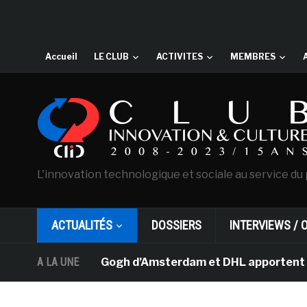
Accueil
LE CLUB
ACTIVITES
MEMBRES
L'innovation technologique et sociale au service du 
ACTUALITÉS
DOSSIERS
INTERVIEWS / 
usée Van Gogh d’Amsterdam et DHL apportent l’art dans l
A LA UNE