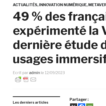
ACTUALITÉS
INNOVATION NUMÉRIQUE
METAVE
49 % des frança
expérimenté la V
dernière étude 
usages immersi
Ecrit par
admin
le
12/09/2023
Partager :
Les derniers articles