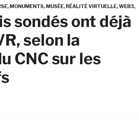
RSE
MONUMENTS
MUSÉE
RÉALITÉ VIRTUELLE
WEB3
is sondés ont déjà
R, selon la
du CNC sur les
fs