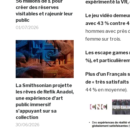
56 millions de £ pour
expérimenté la VR, 
créer des réserves
visitables et rajeunir leur
Le jeu vidéo demeure
public
avec 43 % contre 4
01/07/2026
hommes avec près d’
femme sur trois.
Les escape games r
%), et particulière
Plus d’un Français s
de « très satisfaits 
La Smithsonian projette
44 % en moyenne).
les rêves de Refik Anadol,
une expérience d’art
public immersif
s’appuyant sur sa
collection
30/06/2026