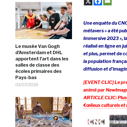
Une enquête du CNC in
métavers » a été pub
Immersive 2023 », la
réalisé en ligne en 
Le musée Van Gogh
d’Amsterdam et DHL
et plus, permet de co
apportent l’art dans les
la population françai
salles de classe des
diffusion et d’imag
écoles primaires des
Pays-bas
[EVENT CLIC] Le prem
03/07/2026
animé par NewImages 
ARTICLE CLIC:
Plus
€œlieux culturels et