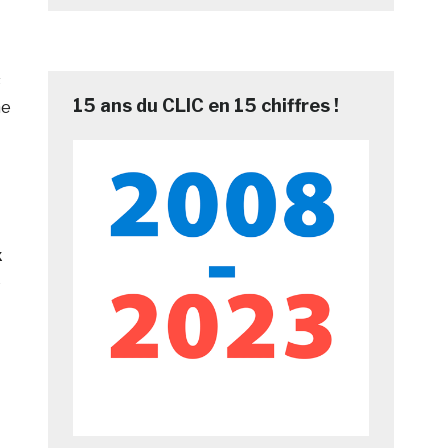
s
15 ans du CLIC en 15 chiffres !
ne
x
e