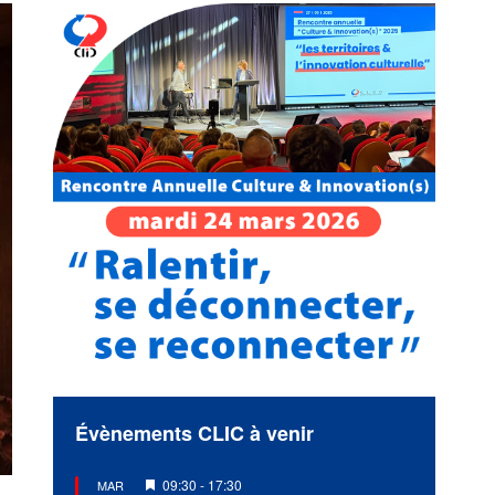
Évènements CLIC à venir
Mis
09:30
-
17:30
MAR