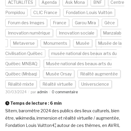
ACTUALITÉS
Agenda
Ask Mona
BNF
Centre
Pompidou
CLIC France
Fondation Louis Vuitton
Forum des Images
France
Garou Mira
Gèce
Innovation numérique
Innovation sociale
Manzalab
Metaverse
Monuments
Musée
Musée de la
Civilisation Québec
musée national des beaux arts du
Québec MNBAQ
Musée national des beaux-arts du
Québec (Mnbaq)
Musée Orsay
Réalité augmentée
Réalité mixte
Réalité virtuelle
Universcience
30/03/2024
par
admin
0 commentaire
Temps de lecture :
6
min
Sitem, baromètre 2024 des publics des lieux culturels, bien
être, wikimedia, immersion et réalité virtuelle / augmentée,
Fondation Louis Vuitton €¦ autour de ces thèmes, en AVRIL