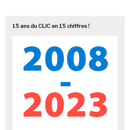
15 ans du CLIC en 15 chiffres !