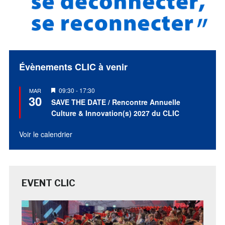
Évènements CLIC à venir
Mis
09:30
-
17:30
MAR
30
en
SAVE THE DATE / Rencontre Annuelle
avant
Culture & Innovation(s) 2027 du CLIC
Voir le calendrier
EVENT CLIC