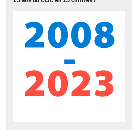
15 ans du CLIC en 15 chiffres !