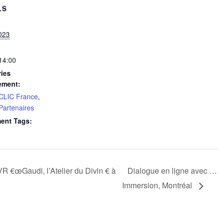
LS
023
 14:00
ies
ement:
 CLIC France
,
 Partenaires
ent Tags:
R €œGaudi, l’Atelier du Divin € à
Dialogue en ligne avec …
Immersion, Montréal