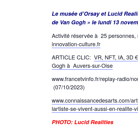
Le musée d’Orsay et Lucid Realit
de Van Gogh » le lundi 13 novem
Activité réservée à 25 personnes, 
innovation-culture.fr
ARTICLE CLIC:
VR, NFT, IA, 3D €
Gogh à Auvers-sur-Oise
www.francetvinfo.fr/replay-radio/
(07/10/2023)
www.connaissancedesarts.com/arti
lartiste-se-vivent-aussi-en-realite-
PHOTO: Lucid Realities