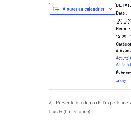
DÉTAI
Ajouter au calendrier
Date :
13/11/2
Heure :
12:00 -
Catégor
d’Évèn
Activité
Activité
Évènem
orsay
Présentation démo de l’expérience V
Illucity (La Défense)