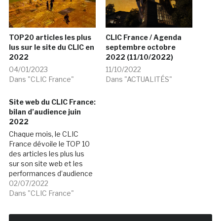
TOP20 articles les plus
CLIC France / Agenda
lus sur le site du CLIC en
septembre octobre
2022
2022 (11/10/2022)
04/01/2023
11/10/2022
Dans "CLIC France"
Dans "ACTUALITÉS"
Site web du CLIC France:
bilan d’audience juin
2022
Chaque mois, le CLIC
France dévoile le TOP 10
des articles les plus lus
sur son site web et les
performances d’audience
et de fréquentation de ce
02/07/2022
site. En juin 2022, le site
Dans "CLIC France"
web du CLIC France a
généré plus de 105 000