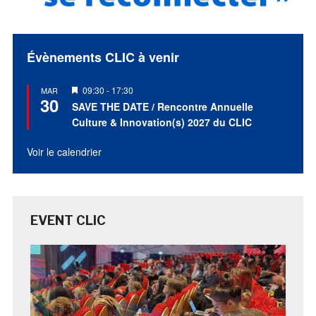
Évènements CLIC à venir
Mis
09:30
-
17:30
MAR
30
en
SAVE THE DATE / Rencontre Annuelle
avant
Culture & Innovation(s) 2027 du CLIC
Voir le calendrier
EVENT CLIC