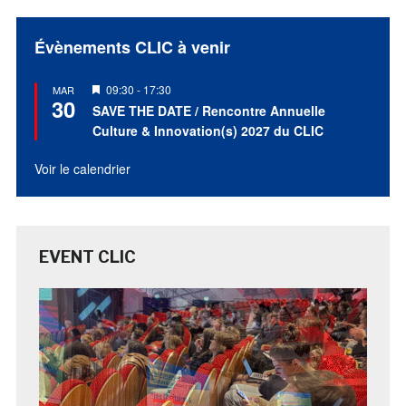
Évènements CLIC à venir
Mis
09:30
-
17:30
MAR
30
en
SAVE THE DATE / Rencontre Annuelle
avant
Culture & Innovation(s) 2027 du CLIC
Voir le calendrier
EVENT CLIC