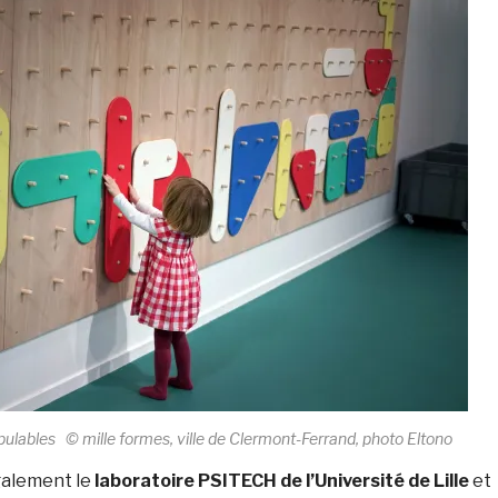
ulables © mille formes, ville de Clermont-Ferrand, photo Eltono
galement le
laboratoire PSITECH de l’Université de Lille
et