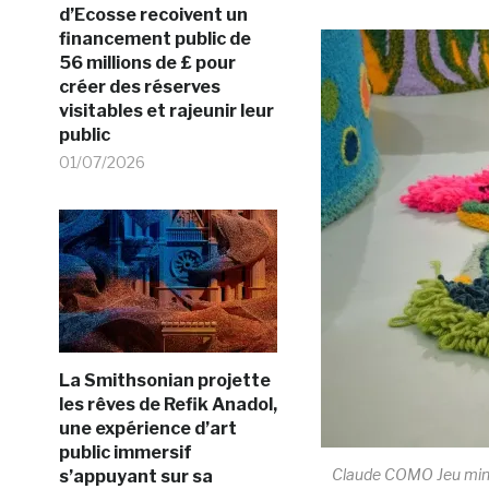
d’Ecosse recoivent un
financement public de
56 millions de £ pour
créer des réserves
visitables et rajeunir leur
public
01/07/2026
La Smithsonian projette
les rêves de Refik Anadol,
une expérience d’art
public immersif
Claude COMO Jeu minot
s’appuyant sur sa