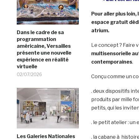
Pour aller plus loi
espace gratuit dédi
atrium.
Dans le cadre de sa
programmation
Le concept ? Faire v
américaine, Versailles
présente une nouvelle
multisensorielle au
expérience en réalité
contemporaines
.
virtuelle
02/07/2026
Conçu comme un co
. deux dispositifs in
produits par mille 
petits, qui les invit
. le petit atelier : u
Les Galeries Nationales
. la cabane à histoir