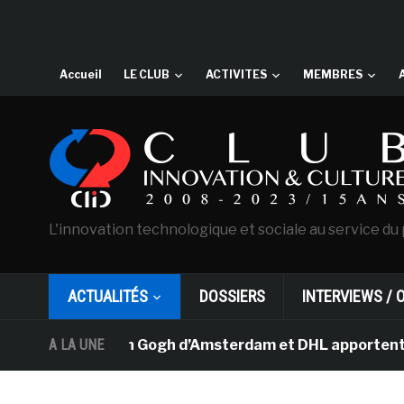
Accueil
LE CLUB
ACTIVITES
MEMBRES
L'innovation technologique et sociale au service du 
ACTUALITÉS
DOSSIERS
INTERVIEWS / 
musée Van Gogh d’Amsterdam et DHL apportent l’art dans 
A LA UNE