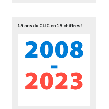
15 ans du CLIC en 15 chiffres !