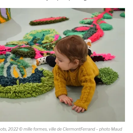
s, 2022 © mille formes, ville de ClermontFerrand – photo Maud