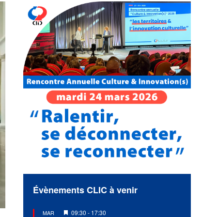
Évènements CLIC à venir
Mis
09:30
-
17:30
MAR