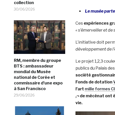
collection
30/06/2026
Le musée parte
Ces
expériences gr
« s’émerveiller et de 
L’initiative doit p
développement de l’e
RM, membre du groupe
Le projet 1,2,3 coule
BTS : ambassadeur
publics du Palais des 
mondial du Musée
société gestionnair
national de Corée et
Fonds de dotation
commissaire d’une expo
à San Francisco
l’art
mille formes 
29/06/2026
‚¬ de mécénat ont é
vie.