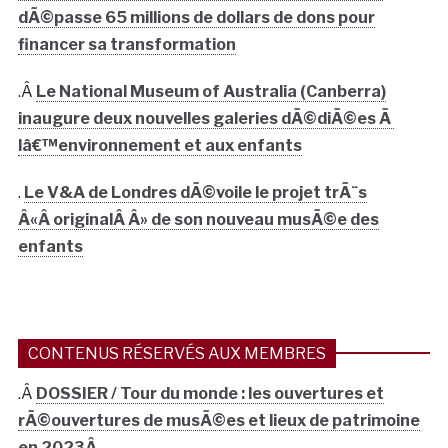
dÃ©passe 65 millions de dollars de dons pour
financer sa transformation
.Â
Le National Museum of Australia (Canberra)
inaugure deux nouvelles galeries dÃ©diÃ©es Ã
lâ€™environnement et aux enfants
.
Le V&A de Londres dÃ©voile le projet trÃ¨s
Â«Â originalÂ Â» de son nouveau musÃ©e des
enfants
CONTENUS RÉSERVÉS AUX MEMBRES
.Â
DOSSIER / Tour du monde : les ouvertures et
rÃ©ouvertures de musÃ©es et lieux de patrimoine
en 2023Â