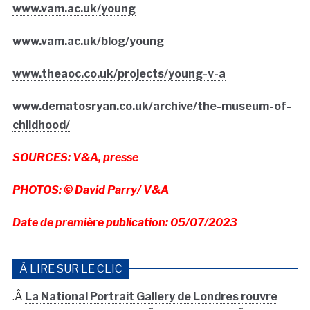
www.vam.ac.uk/young
www.vam.ac.uk/blog/young
www.theaoc.co.uk/projects/young-v-a
www.dematosryan.co.uk/archive/the-museum-of-
childhood/
SOURCES: V&A, presse
PHOTOS: © David Parry/ V&A
Date de première publication: 05/07/2023
À LIRE SUR LE CLIC
.Â
La National Portrait Gallery de Londres rouvre