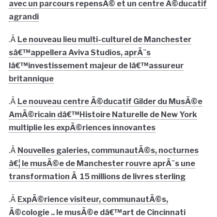
avec un parcours repensÃ© et un centre Ã©ducatif
agrandi
.Â
Le nouveau lieu multi-culturel de Manchester
sâ€™appellera Aviva Studios, aprÃ¨s
lâ€™investissement majeur de lâ€™assureur
britannique
.Â
Le nouveau centre Ã©ducatif Gilder du MusÃ©e
AmÃ©ricain dâ€™Histoire Naturelle de New York
multiplie les expÃ©riences innovantes
.Â
Nouvelles galeries, communautÃ©s, nocturnes
â€¦ le musÃ©e de Manchester rouvre aprÃ¨s une
transformation Ã 15 millions de livres sterling
.Â
ExpÃ©rience visiteur, communautÃ©s,
Ã©cologie .. le musÃ©e dâ€™art de Cincinnati