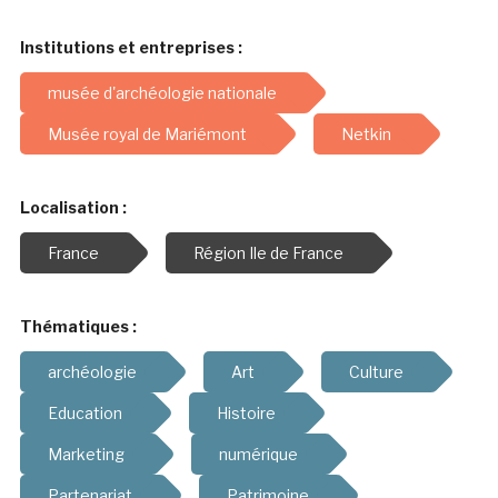
Institutions et entreprises :
musée d'archéologie nationale
Musée royal de Mariémont
Netkin
Localisation :
France
Région Ile de France
Thématiques :
archéologie
Art
Culture
Education
Histoire
Marketing
numérique
Partenariat
Patrimoine