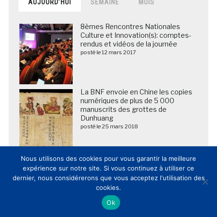
AUJOURD’HUI
SEMAINE
MOIS
8èmes Rencontres Nationales
Culture et Innovation(s): comptes-
rendus et vidéos de la journée
posté le 12 mars 2017
La BNF envoie en Chine les copies
numériques de plus de 5 000
manuscrits des grottes de
Dunhuang
posté le 25 mars 2018
L’innovation dans les musées et
Nous utilisons des cookies pour vous garantir la meilleure
lieux de patrimoine en France et
expérience sur notre site. Si vous continuez à utiliser ce
dans le Monde: cahier des
dernier, nous considérerons que vous acceptez l'utilisation des
tendances 2014
cookies.
posté le 13 février 2015
Ok