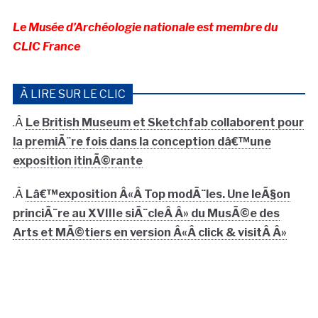
Le Musée d’Archéologie nationale est membre du
CLIC France
À LIRE SUR LE CLIC
.Â
Le British Museum et Sketchfab collaborent pour
la premiÃ¨re fois dans la conception dâ€™une
exposition itinÃ©rante
.Â
Lâ€™exposition Â«Â Top modÃ¨les. Une leÃ§on
princiÃ¨re au XVIIIe siÃ¨cleÂ Â» du MusÃ©e des
Arts et MÃ©tiers en version Â«Â click & visitÂ Â»