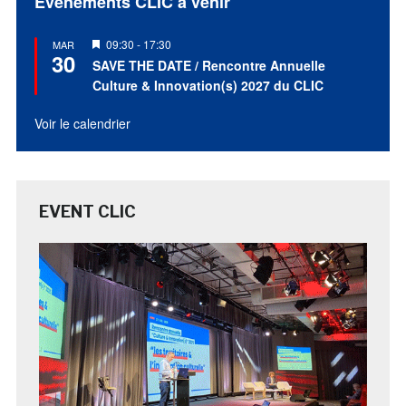
Évènements CLIC à venir
Mis
09:30
-
17:30
MAR
30
en
SAVE THE DATE / Rencontre Annuelle
avant
Culture & Innovation(s) 2027 du CLIC
Voir le calendrier
EVENT CLIC