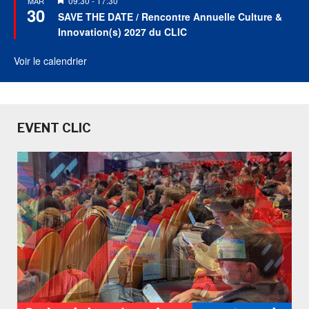
09:30
-
17:30
MAR
30
en
SAVE THE DATE / Rencontre Annuelle Culture &
avant
Innovation(s) 2027 du CLIC
Voir le calendrier
EVENT CLIC