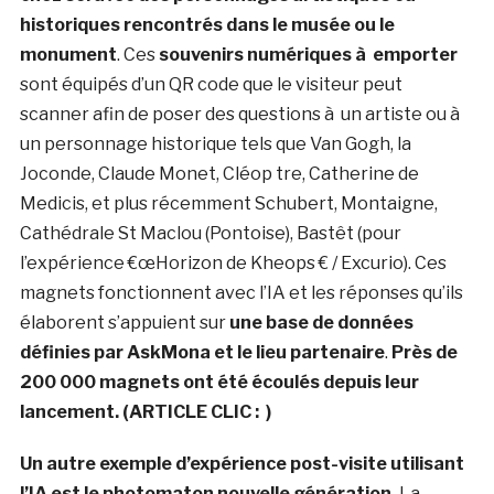
historiques rencontrés dans le musée ou le
monument
. Ces
souvenirs numériques à emporter
sont équipés d’un QR code que le visiteur peut
scanner afin de poser des questions à un artiste ou à
un personnage historique tels que Van Gogh, la
Joconde,
Claude Monet, Cléop tre, Catherine de
Medicis, et plus récemment
Schubert, Montaigne,
Cathédrale St Maclou (Pontoise), Bastêt (pour
l’expérience €œHorizon de Kheops € / Excurio)
. Ces
magnets fonctionnent avec l’IA et les réponses qu’ils
élaborent s’appuient sur
une base de données
définies par AskMona et le lieu partenaire
.
Près de
200 000 magnets ont été écoulés depuis leur
lancement. (ARTICLE CLIC :
)
Un autre exemple d’expérience post-visite utilisant
l’IA est le photomaton nouvelle génération.
La