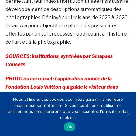
permettant leur indexation automatisée mais aussi le
développement de descriptions automatiques des
photographies. Déployé sur trois ans, de 2023 à 2026,
HikarIA a pour objectif d’explorer les possibilités
offertes par un tel processus, l’appliquant à l’histoire
de l’art et à la photographie.
SOURCES: institutions, synthèse par Sinapses
Conseils
PHOTO du carrousel : l’application mobile de la
Fondation Louis Vuitton qui guide le visiteur dans
l’exposition gr ce à l’IA
Nous utilisons des cookies pour vous garantir la meilleure
expérience sur notre site. Si vous continuez à utiliser ce
Date de première publication: 07/02/2025
dernier, nous considérerons que vous acceptez l'utilisation des
cookies.
Ask Mona, BryanThings, CMN, Fondation Louis
Ok
Vuitton, musée de Reims sont membres du CLIC