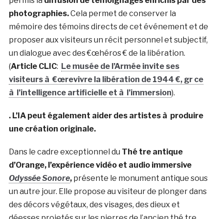
permis la
diffusion de témoignages enrichis par des
photographies.
Cela permet de conserver la
mémoire des témoins directs de cet événement et de
proposer aux visiteurs un récit personnel et subjectif,
un dialogue avec des €œhéros € de la libération.
(
Article CLIC
:
Le musée de l’Armée invite ses
visiteurs à €œrevivre la libération de 1944 €, gr ce
à l’intelligence artificielle et à l’immersion
).
. L’IA peut également aider des artistes à produire
une création originale.
Dans le cadre exceptionnel du
Thé tre antique
d’Orange, l’expérience vidéo et audio immersive
Odyssée Sonore
,
présente le monument antique sous
un autre jour. Elle propose au visiteur de plonger dans
des décors végétaux, des visages, des dieux et
déesses projetés sur les pierres de l’ancien thé tre