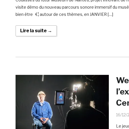
visite démo du nouveau parcours sonore immersif du musée 
bien être €¦ autour de ces thèmes, en JANVIER […]
Lire la suite →
Web
l’e
Cen
16/12/
Le jeu