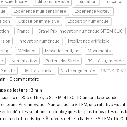
re scientifique
Edition numérique
Education
Education
que
Expérience multisensorielle
Expérience visiteur
ition
Exposition immersive
Exposition numérique
ation
France
Grand Prix Innovation numérique SITEM CLIC
rsion
Innovation numérique
Intelligence artificielle
eting
Médiation
Médiation en ligne
Monuments
ée
Numérisation
Partenariat Sitem
Réalité augmentée
té mixte
Réalité virtuelle
Visite augmentée
18/02/2026
min
0 commentaire
s de lecture :
3
min
casion de sa 30e édition, le SITEM et le CLIC lancent la seconde
n du Grand Prix Innovation Numérique du SITEM, une initiative visant 
 en lumière les solutions technologiques les plus innovantes dans l
 culturel et touristique. À travers cette initiative, le SITEM et le CL