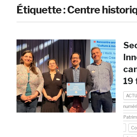
Étiquette :
Centre histori
Sec
Inn
can
19 
ACTU
numér
Patrim
Co