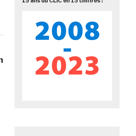
15 ans du CLIC en 15 chiffres !
n