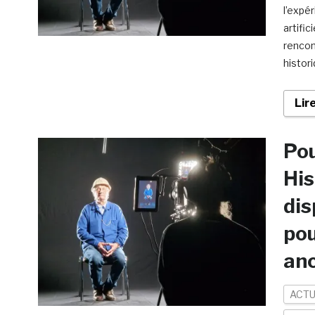
l’expé
artifi
rencon
histor
Lir
Pou
His
dis
pou
anc
ACTU