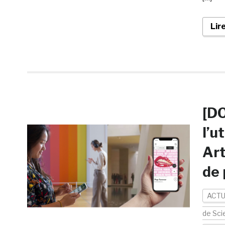
Lir
[DO
l’u
Art
de 
ACTU
de Sci