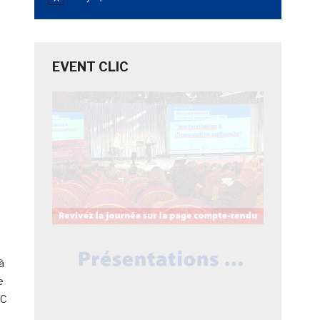
Notice
EVENT CLIC
à
e
IC