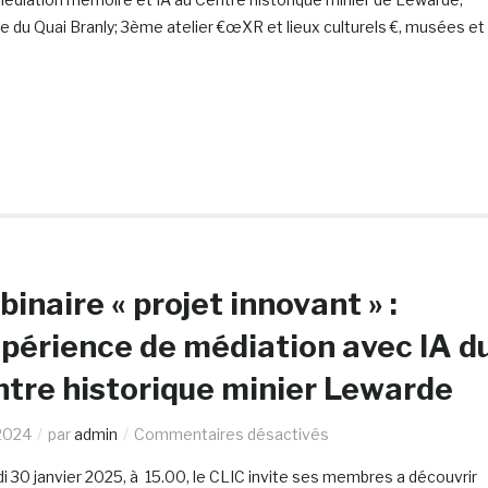
du Quai Branly; 3ème atelier €œXR et lieux culturels €, musées et
inaire « projet innovant » :
xpérience de médiation avec IA d
tre historique minier Lewarde
2024
par
admin
Commentaires désactivés
di 30 janvier 2025, à 15.00, le CLIC invite ses membres a découvrir