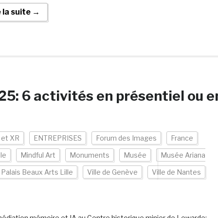
e la suite →
: 6 activités en présentiel ou e
s et XR
ENTREPRISES
Forum des Images
France
le
Mindful Art
Monuments
Musée
Musée Ariana
Palais Beaux Arts Lille
Ville de Genève
Ville de Nantes
édiation mémoire et IA au Centre historique minier de Lewarde;