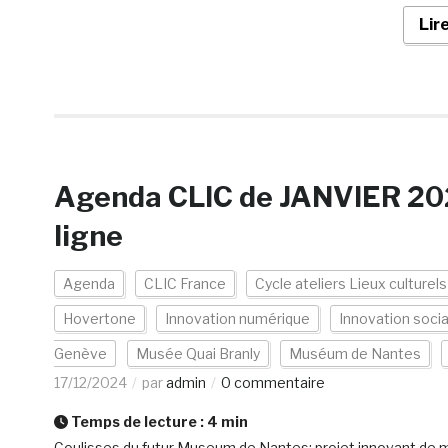
Lir
Agenda CLIC de JANVIER 2025
ligne
Agenda
CLIC France
Cycle ateliers Lieux culturel
Hovertone
Innovation numérique
Innovation socia
Genève
Musée Quai Branly
Muséum de Nantes
17/12/2024
par
admin
0 commentaire
Temps de lecture :
4
min
Coulisses du futur Museum de Nantes; projet innovant de m