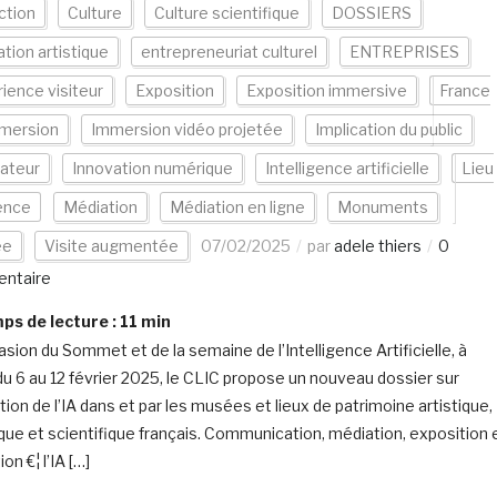
ction
Culture
Culture scientifique
DOSSIERS
tion artistique
entrepreneuriat culturel
ENTREPRISES
ience visiteur
Exposition
Exposition immersive
France
mersion
Immersion vidéo projetée
Implication du public
ateur
Innovation numérique
Intelligence artificielle
Lieu
ence
Médiation
Médiation en ligne
Monuments
ée
Visite augmentée
07/02/2025
par
adele thiers
0
ntaire
s de lecture :
11
min
asion du Sommet et de la semaine de l’Intelligence Artificielle, à
 du 6 au 12 février 2025, le CLIC propose un nouveau dossier sur
sation de l’IA dans et par les musées et lieux de patrimoine artistique,
ique et scientifique français. Communication, médiation, exposition 
ion €¦ l’IA […]