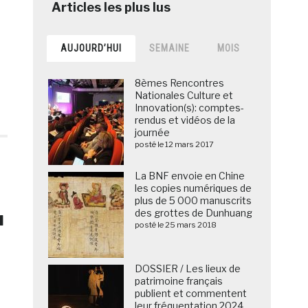
AUJOURD’HUI
SEMAINE
MOIS
8èmes Rencontres
Nationales Culture et
Innovation(s): comptes-
rendus et vidéos de la
journée
posté le 12 mars 2017
La BNF envoie en Chine
les copies numériques de
plus de 5 000 manuscrits
u
des grottes de Dunhuang
posté le 25 mars 2018
DOSSIER / Les lieux de
patrimoine français
publient et commentent
leur fréquentation 2024