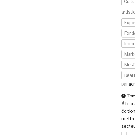
Cultu
artisti
Expos
Fond
Imme
Mark
Mus
Réali
par
ad
Temp
À l’oc
éditio
mettre
secteur
[…]