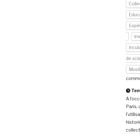
Colle
Educa
Expér
Im
Incub
de sci
Mus
comme
Temp
A l’occ
Paris,
l’utili
histor
collect