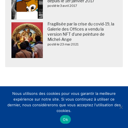
depuis le 1er janvier 2017
posté le 3 avril 2017
Fragilisée par la crise du covid-19, la
Galerie des Offices a vendu la
version NFT d’une peinture de
Michel-Ange
posté le 23 mai 2021
Nous utilisons des cookies pour vous garantir la meilleure
expérience sur notre site. Si vous continuez à utiliser ce
dernier, nous considérerons que vous acceptez l'utilisation des
cookies.
Nous suivre sur les réseaux sociaux
Ok