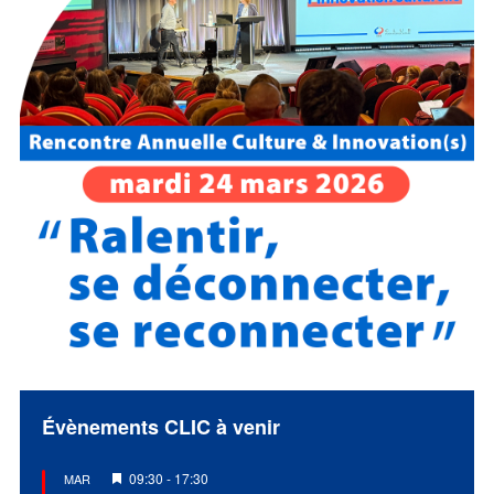
Évènements CLIC à venir
Mis
09:30
-
17:30
MAR