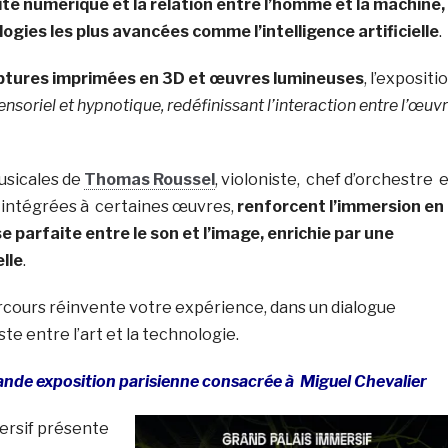
tité numérique et la relation entre l’homme et la machine,
logies les plus avancées comme l’intelligence artificielle
.
lptures imprimées en 3D et œuvres lumineuses
, l’expositi
ensoriel et hypnotique, redéfinissant l’interaction entre l’œuv
usicales de
Thomas Roussel
, violoniste, chef d’orchestre 
 intégrées à certaines œuvres,
renforcent l’immersion en
 parfaite entre le son et l’image, enrichie par une
elle
.
cours réinvente votre expérience, dans un dialogue
te entre l’art et la technologie.
ande exposition parisienne consacrée à Miguel Chevalier
ersif présente