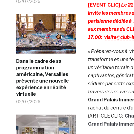
03/07/2026
[EVENT CLIC]
Le 21
invite les membres 
parisienne dédiée à 
aux membres du CLIC.
17.00:
visite@club-i
« Préparez-vous à vi
transforme en une fen
Dans le cadre de sa
un véritable terrain 
programmation
américaine, Versailles
captivantes, générati
présente une nouvelle
séduire par cette exp
expérience en réalité
travers des œuvres a
virtuelle
Grand Palais Immer
02/07/2026
rachat du centre d’a
(ARTICLE CLIC:
Cha
Grand Palais Immers