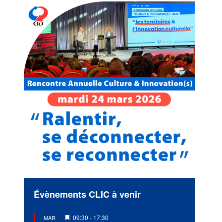
Évènements CLIC à venir
Mis
09:30
-
17:30
MAR