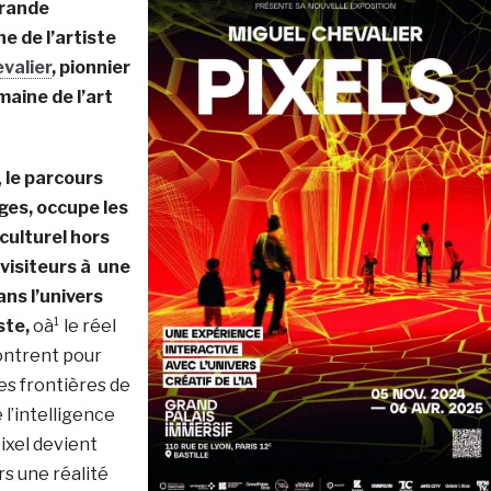
grande
e de l’artiste
valier
, pionnier
maine de l’art
,
le parcours
ges, occupe les
culturel hors
 visiteurs à une
ns l’univers
ste,
oà¹ le réel
contrent pour
es frontières de
 l’intelligence
pixel devient
rs une réalité