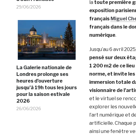
la
toute première 
29/06/2026
exposition parisienn
français
Miguel Che
français dans le do
numérique
.
Jusqu’au 6 avril 2025
pensé sur deux éta
1 200 m2 de ce lieu 
La Galerie nationale de
norme, et invite les
Londres prolonge ses
heures d’ouverture
immersion totale da
jusqu’à 19h tous les jours
visionnaire de l’arti
pour la saison estivale
et le virtuel se ren
2026
explorer les nouvell
26/06/2026
l’art numérique et de
artificielle. Chaque 
ainsi une fenêtre ve