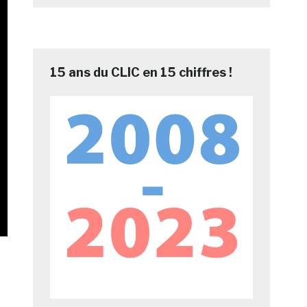
15 ans du CLIC en 15 chiffres !