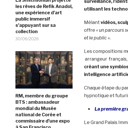
La Smithsonian projette
surveillance, l’iden
les rêves de Refik Anadol,
utilisant les techno
une expérience d’art
public immersif
Mêlant
vidéos, scu
s’appuyant sur sa
offre
« un parcours s
collection
et le public »
.
30/06/2026
Les compositions m
arrangeur français,
créant une symbiose
intelligence artifici
Chaque étape du par
hypnotique et futuris
RM, membre du groupe
BTS : ambassadeur
mondial du Musée
La première gr
national de Corée et
commissaire d’une expo
Le Grand Palais Imm
à San Francisco