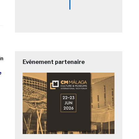
in
Evénement partenaire
e