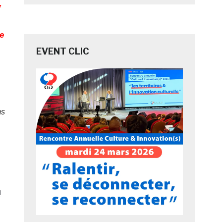
f
ée
EVENT CLIC
ns
u