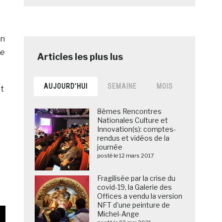
on
re
AUJOURD’HUI
SEMAINE
MOIS
et
8èmes Rencontres
Nationales Culture et
Innovation(s): comptes-
rendus et vidéos de la
journée
posté le 12 mars 2017
Fragilisée par la crise du
covid-19, la Galerie des
Offices a vendu la version
NFT d’une peinture de
Michel-Ange