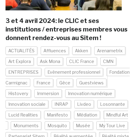
3 et 4 avril 2024: le CLIC et ses
institutions / entreprises membres vous
donnent rendez-vous au Sitem !
ACTUALITÉS
Affluences
Akken
Arenametrix
Art Explora
Ask Mona
CLIC France
CMN
ENTREPRISES
Evènement professionnel
Fondation
Carmignac
France
Gèce
Guestviews
Histovery
Immersion
Innovation numérique
Innovation sociale
INRAP
Livdeo
Losonnante
Lucid Realities
Manifesto
Médiation
Mindful Art
Monuments
Mosquito
Musée
My Tour Live
Partenariat Sitem
Réalité augmentée
Réalité mixte