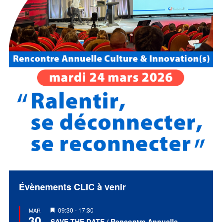
Évènements CLIC à venir
Mis
09:30
-
17:30
MAR
30
en
SAVE THE DATE / Rencontre Annuelle