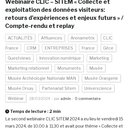
Webinaire CLIC – SITEM « Collecte et
exploitation des données visiteurs:
retours d’expériences et enjeux futurs » /
Compte-rendu et replay
ACTUALITÉS
Affluences
Arenametrix
CLIC
France
CRM
ENTREPRISES
France
Gèce
Guestviews
Innovation numérique
Marketing
Marketing relationnel
Monuments
Musée
Musée Archéologie Nationale MAN
Musée Orangerie
Musée Orsay
Partenariat Sitem
Universcience
Webinar
28/03/2024
par
admin
0 commentaire
Temps de lecture :
2
min
Le second webinaire CLIC SITEM 2024 a eu lieu le vendredi 15
mars 2024, de 10.00 à 11.30 et avait pour thème « Collecte et