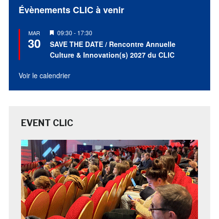
Évènements CLIC à venir
Mis
09:30
-
17:30
MAR
30
en
SAVE THE DATE / Rencontre Annuelle
avant
Culture & Innovation(s) 2027 du CLIC
Voir le calendrier
EVENT CLIC