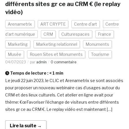
différents sites gr ce au CRM € (le replay
vidéo)
Arenametrix
ART CRYPTE
Centre d'art
Centre
d'art numérique
CRM
Culturespaces
France
Marketing
Marketing relationnel
Monuments
Musée
Rouen Sites et Monuments
Tourisme
04/07/2023
par
admin
0 commentaire
Temps de lecture :
< 1
min
Le jeudi 22 juin 2023, le CLIC et Arenametrix se sont associés
pour proposer un nouveau webinaire cas d’usages autour du
CRM et des lieux culturels. Cet atelier en ligne avait pour
thème: €œFavoriser l’échange de visiteurs entre différents
sites gr ce au CRM €. Le replay vidéo est maintenant […]
Lire la suite →