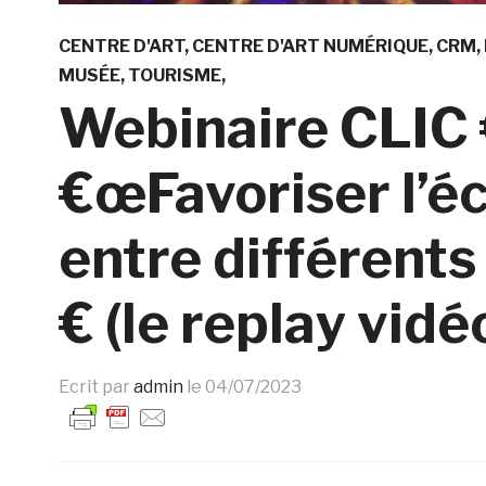
CENTRE D'ART
CENTRE D'ART NUMÉRIQUE
CRM
MUSÉE
TOURISME
Webinaire CLIC
€œFavoriser l’é
entre différents
€ (le replay vidé
Ecrit par
admin
le
04/07/2023