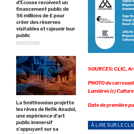
d’Ecosse recoivent un
financement public de
56 millions de £ pour
créer des réserves
visitables et rajeunir leur
public
01/07/2026
SOURCES: CLIC, Ar
PHOTO du carrousel: 
Lumières (c) Cultur
La Smithsonian projette
Date de première p
les rêves de Refik Anadol,
une expérience d’art
public immersif
À LIRE SUR LE CLI
s’appuyant sur sa