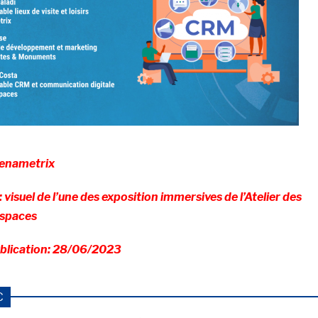
enametrix
visuel de l’une des exposition immersives de l’Atelier des
espaces
ublication: 28/06/2023
C