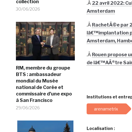
collection
.Â
22 avril 2022: C
30/06/2026
Amsterdam
.Â
RachetÃ©e par 2
lâ€™implantation p
Amsterdam, Hambou
.Â
Rouen propose un
de lâ€™AÃ®tre Sai
RM, membre du groupe
BTS : ambassadeur
mondial du Musée
national de Corée et
commissaire d’une expo
Institutions et entrep
à San Francisco
29/06/2026
arenametrix
Localisation :