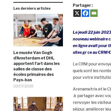
Partager :
Les derniers articles
Le jeudi 22 juin 202
nouveau webinaire ca
en ligne avait pour 
sites gr ce au CRM €
Le musée Van Gogh
d’Amsterdam et DHL
apportent l’art dans les
Le CRM pour envoyer
salles de classe des
quels sont les nombr
écoles primaires des
pour votre institutio
Pays-bas
03/07/2026
Arenametrix et le CL
à partager avec vou
renvoyer les visiteu
séjour, améliorer le