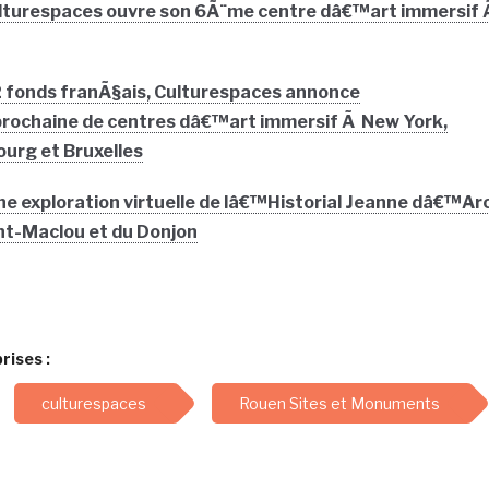
ulturespaces ouvre son 6Ã¨me centre dâ€™art immersif
 fonds franÃ§ais, Culturespaces annonce
rochaine de centres dâ€™art immersif Ã New York,
rg et Bruxelles
e exploration virtuelle de lâ€™Historial Jeanne dâ€™Arc
nt-Maclou et du Donjon
rises :
culturespaces
Rouen Sites et Monuments