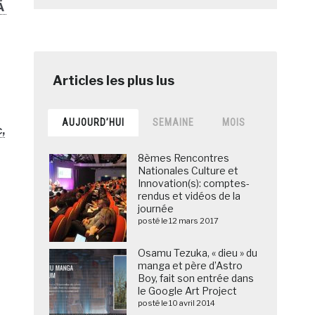
 Ã
AUJOURD’HUI
SEMAINE
MOIS
,
8èmes Rencontres
Nationales Culture et
Innovation(s): comptes-
rendus et vidéos de la
journée
posté le 12 mars 2017
Osamu Tezuka, « dieu » du
manga et père d’Astro
Boy, fait son entrée dans
le Google Art Project
posté le 10 avril 2014