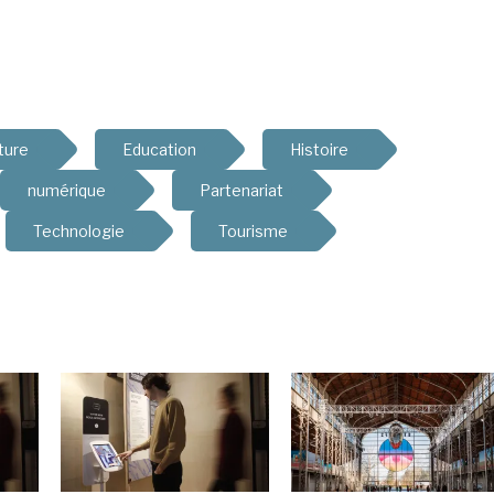
ture
Education
Histoire
numérique
Partenariat
Technologie
Tourisme