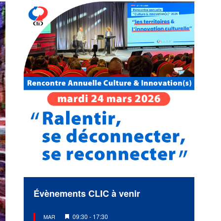
Évènements CLIC à venir
Mis
09:30
-
17:30
MAR