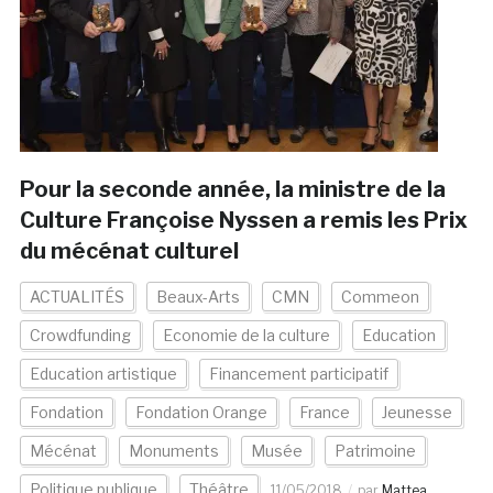
Pour la seconde année, la ministre de la
Culture Françoise Nyssen a remis les Prix
du mécénat culturel
ACTUALITÉS
Beaux-Arts
CMN
Commeon
Crowdfunding
Economie de la culture
Education
Education artistique
Financement participatif
Fondation
Fondation Orange
France
Jeunesse
Mécénat
Monuments
Musée
Patrimoine
Politique publique
Théâtre
11/05/2018
par
Mattea