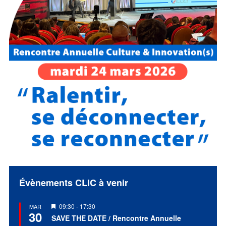
Évènements CLIC à venir
Mis
09:30
-
17:30
MAR
30
en
SAVE THE DATE / Rencontre Annuelle
avant