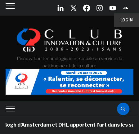
LOGIN
L'innovation technologique et sociale au service du
patrimoine et de la culture
h d’Amsterdam et DHL apportent l’art dans les salles d