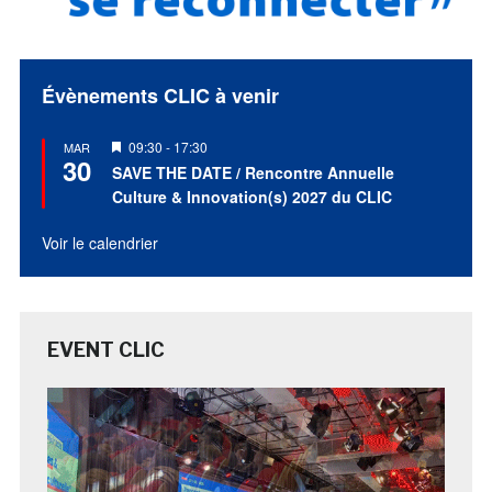
Évènements CLIC à venir
Mis
09:30
-
17:30
MAR
30
en
SAVE THE DATE / Rencontre Annuelle
avant
Culture & Innovation(s) 2027 du CLIC
Voir le calendrier
EVENT CLIC