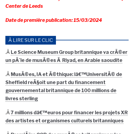
Center de Leeds
Date de première publication: 15/03/2024
À LIRE SUR LE CLIC
.Â
Le Science Museum Group britannique va crÃ©er
un pÃ´le de musÃ©es Ã Riyad, en Arabie saoudite
.Â
MusÃ©es, IA et Ã©thique: lâ€™UniversitÃ© de
Sheffield reÃ§oit une part du financement
gouvernemental britannique de 100 millions de
livres sterling
.Â
7 millions dâ€™euros pour financer les projets XR
des artistes et organismes culturels britanniques