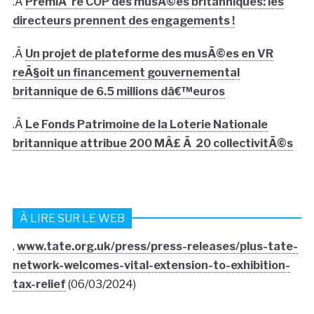
.Â
PremiÃ¨re COP des musÃ©es britanniques: les
directeurs prennent des engagements !
.Â
Un projet de plateforme des musÃ©es en VR
reÃ§oit un financement gouvernemental
britannique de 6.5 millions dâ€™euros
.Â
Le Fonds Patrimoine de la Loterie Nationale
britannique attribue 200 MÂ£ Ã 20 collectivitÃ©s
À LIRE SUR LE WEB
.
www.tate.org.uk/press/press-releases/plus-tate-
network-welcomes-vital-extension-to-exhibition-
tax-relief
(06/03/2024)