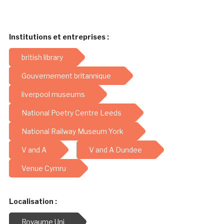
Institutions et entreprises :
british library
Gouvernement britannique
liverpool museums
National Poetry Centre Leeds
National Railway Museum York
V and A
V and A Dundee
Venue Cymru
Localisation :
Royaume Uni