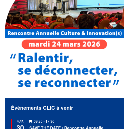
Évènements CLIC à venir
Mis
09:30
-
17:30
MAR
30
en
SAVE THE DATE / Rencontre Annuelle