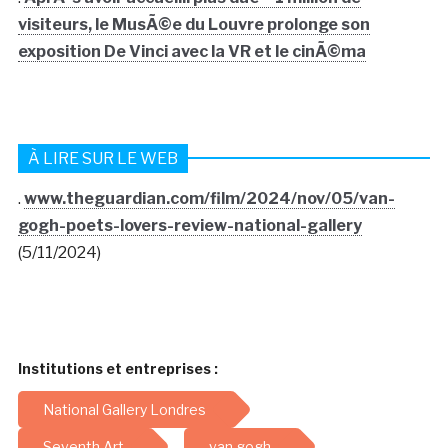
visiteurs, le MusÃ©e du Louvre prolonge son
exposition De Vinci avec la VR et le cinÃ©ma
À LIRE SUR LE WEB
.
www.theguardian.com/film/2024/nov/05/van-
gogh-poets-lovers-review-national-gallery
(5/11/2024)
Institutions et entreprises :
National Gallery Londres
Seventh Art
van gogh