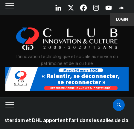
LOGIN
L'innovation technologique et sociale au service du
patrimoine et de la culture
 et DHL apportent l’art dans les salles de classe des é