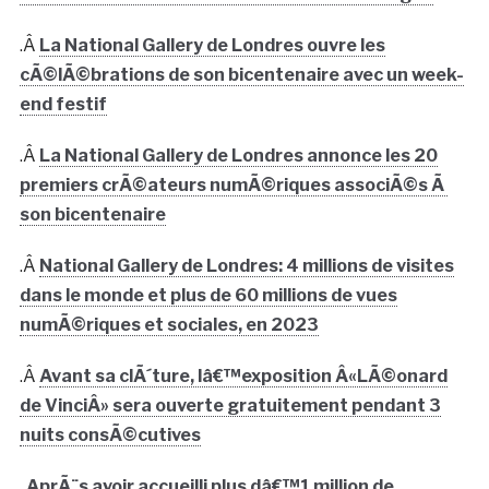
.Â
La National Gallery de Londres ouvre les
cÃ©lÃ©brations de son bicentenaire avec un week-
end festif
.Â
La National Gallery de Londres annonce les 20
premiers crÃ©ateurs numÃ©riques associÃ©s Ã
son bicentenaire
.Â
National Gallery de Londres: 4 millions de visites
dans le monde et plus de 60 millions de vues
numÃ©riques et sociales, en 2023
.Â
Avant sa clÃ´ture, lâ€™exposition Â«LÃ©onard
de VinciÂ» sera ouverte gratuitement pendant 3
nuits consÃ©cutives
.
AprÃ¨s avoir accueilli plus dâ€™1 million de