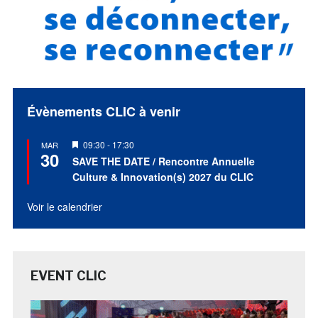
Évènements CLIC à venir
Mis
09:30
-
17:30
MAR
30
en
SAVE THE DATE / Rencontre Annuelle
avant
Culture & Innovation(s) 2027 du CLIC
Voir le calendrier
EVENT CLIC