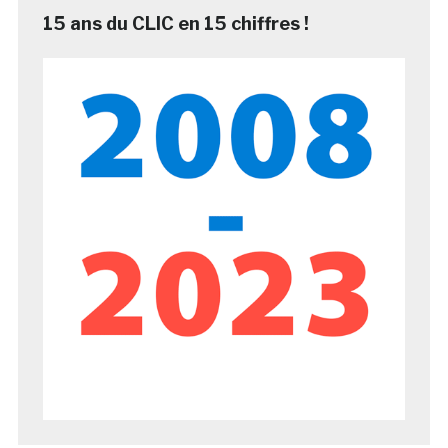
15 ans du CLIC en 15 chiffres !