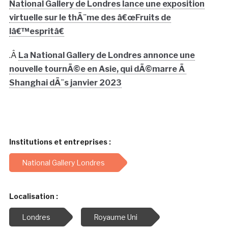
National Gallery de Londres lance une exposition
virtuelle sur le thÃ¨me des â€œFruits de
lâ€™espritâ€
.Â
La National Gallery de Londres annonce une
nouvelle tournÃ©e en Asie, qui dÃ©marre Ã
Shanghai dÃ¨s janvier 2023
Institutions et entreprises :
National Gallery Londres
Localisation :
Londres
Royaume Uni