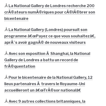
.Â
La National Gallery de Londres recherche 200
crÃ©ateurs numÃ©riques pour cÃ©lÃ©brer son
bicentenaire
.Â
La National Gallery (Londres) poursuit son
programme â€œPayez ce que vous souhaitezâ€,
aprÃ¨s avoir gagnÃ© de nouveaux visiteurs
.Â
Avec son exposition Ã Shanghai, la National
Gallery de Londres a battu un record de
frÃ©quentation
.Â
Pour le bicentenaire de la National Gallery, 12
lieux partenaires Ã travers le Royaume-Uni
accueilleront un â€œTrÃ©sor nationalâ€
.Â
Avec 9 autres collections britanniques, la