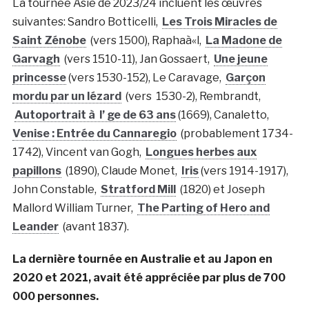
La tournée Asie de 2023/24 incluent les œuvres
suivantes: Sandro Botticelli,
Les Trois Miracles de
Saint Zénobe
(vers 1500), Raphaà«l,
La Madone de
Garvagh
(vers 1510-11), Jan Gossaert,
Une jeune
princesse
(vers 1530-152), Le Caravage,
Garçon
mordu par un lézard
(vers 1530-2), Rembrandt,
Autoportrait à l’ ge de 63 ans
(1669), Canaletto,
Venise : Entrée du Cannaregio
(probablement 1734-
1742), Vincent van Gogh,
Longues herbes aux
papillons
(1890), Claude Monet,
Iris
(vers 1914-1917),
John Constable,
Stratford Mill
(1820) et Joseph
Mallord William Turner,
The Parting of Hero and
Leander
(avant 1837).
La dernière tournée en Australie et au Japon en
2020 et 2021, avait été appréciée par plus de 700
000 personnes.