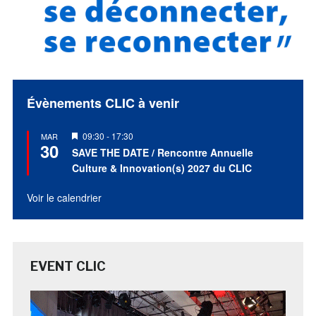
Évènements CLIC à venir
Mis
09:30
-
17:30
MAR
30
en
SAVE THE DATE / Rencontre Annuelle
avant
Culture & Innovation(s) 2027 du CLIC
Voir le calendrier
EVENT CLIC