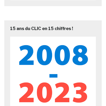
15 ans du CLIC en 15 chiffres !