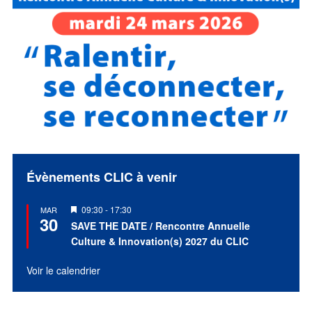
Évènements CLIC à venir
Mis
09:30
-
17:30
MAR
30
en
SAVE THE DATE / Rencontre Annuelle
avant
Culture & Innovation(s) 2027 du CLIC
Voir le calendrier