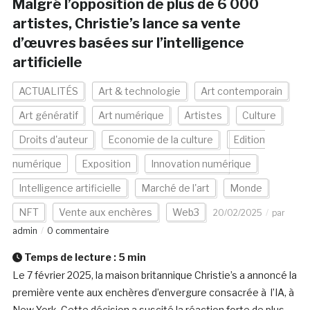
Malgré l’opposition de plus de 6 000
artistes, Christie’s lance sa vente
d’œuvres basées sur l’intelligence
artificielle
ACTUALITÉS
Art & technologie
Art contemporain
Art génératif
Art numérique
Artistes
Culture
Droits d'auteur
Economie de la culture
Edition
numérique
Exposition
Innovation numérique
Intelligence artificielle
Marché de l'art
Monde
NFT
Vente aux enchères
Web3
20/02/2025
par
admin
0 commentaire
Temps de lecture :
5
min
Le 7 février 2025, la maison britannique Christie’s a annoncé la
première vente aux enchères d’envergure consacrée à l’IA, à
New York. Cette décision a suscité la réaction forte de plus