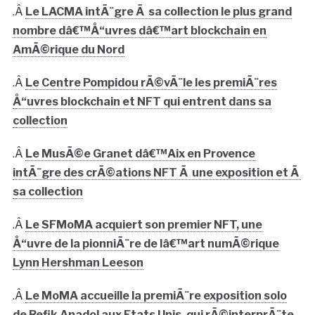
.Â
Le LACMA intÃ¨gre Ã sa collection le plus grand
nombre dâ€™Å“uvres dâ€™art blockchain en
AmÃ©rique du Nord
.Â
Le Centre Pompidou rÃ©vÃ¨le les premiÃ¨res
Å“uvres blockchain et NFT qui entrent dans sa
collection
.Â
Le MusÃ©e Granet dâ€™Aix en Provence
intÃ¨gre des crÃ©ations NFT Ã une exposition et Ã
sa collection
.Â
Le SFMoMA acquiert son premier NFT, une
Å“uvre de la pionniÃ¨re de lâ€™art numÃ©rique
Lynn Hershman Leeson
.Â
Le MoMA accueille la premiÃ¨re exposition solo
de Refik Anadol aux Etats Unis, qui rÃ©interprÃ¨te