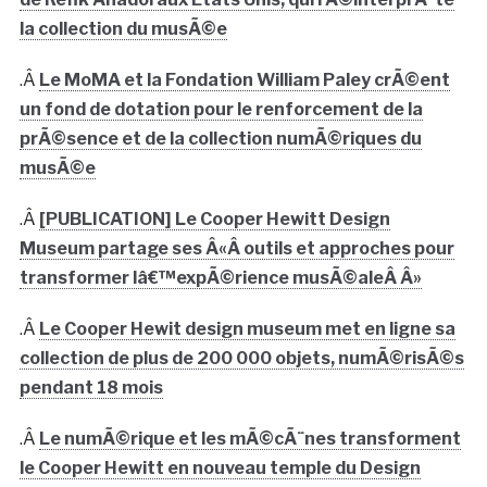
la collection du musÃ©e
.Â
Le MoMA et la Fondation William Paley crÃ©ent
un fond de dotation pour le renforcement de la
prÃ©sence et de la collection numÃ©riques du
musÃ©e
.Â
[PUBLICATION] Le Cooper Hewitt Design
Museum partage ses Â«Â outils et approches pour
transformer lâ€™expÃ©rience musÃ©aleÂ Â»
.Â
Le Cooper Hewit design museum met en ligne sa
collection de plus de 200 000 objets, numÃ©risÃ©s
pendant 18 mois
.Â
Le numÃ©rique et les mÃ©cÃ¨nes transforment
le Cooper Hewitt en nouveau temple du Design