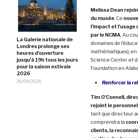
Melissa Dean rejoin
du musée
. Ce
nouve
l’impact et l’usage
par le NCMA
. Au co
La Galerie nationale de
domaines de l’éduca
Londres prolonge ses
mathématiques), en 
heures d’ouverture
jusqu’à 19h tous les jours
Science Center et di
pour la saison estivale
Foundation en Alab
2026
26/06/2026
Renforcer la re
Tim O’Connell, dire
rejoint le personnel
tant que directeur a
comprendra la
coor
clients, la reconna