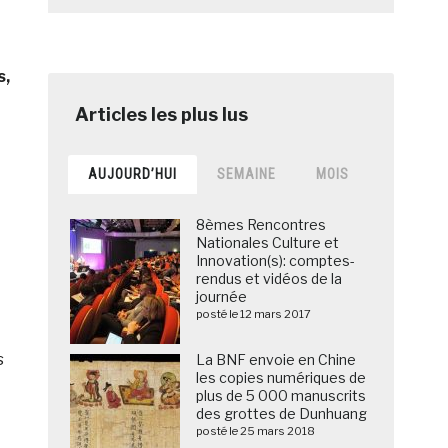
s,
AUJOURD’HUI
SEMAINE
MOIS
8èmes Rencontres
Nationales Culture et
Innovation(s): comptes-
rendus et vidéos de la
journée
posté le 12 mars 2017
s
La BNF envoie en Chine
les copies numériques de
plus de 5 000 manuscrits
des grottes de Dunhuang
posté le 25 mars 2018