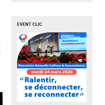
EVENT CLIC
e
n
t