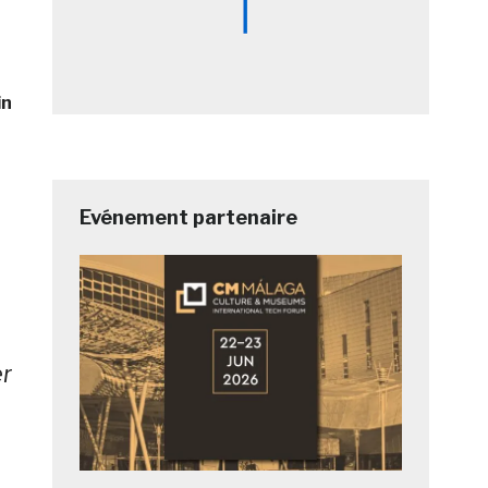
in
Evénement partenaire
er