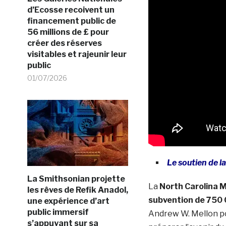
d’Ecosse recoivent un
financement public de
56 millions de £ pour
créer des réserves
visitables et rajeunir leur
public
01/07/2026
Le soutien de 
La Smithsonian projette
La
North Carolina 
les rêves de Refik Anadol,
subvention de 750 
une expérience d’art
public immersif
Andrew W. Mellon pou
s’appuyant sur sa