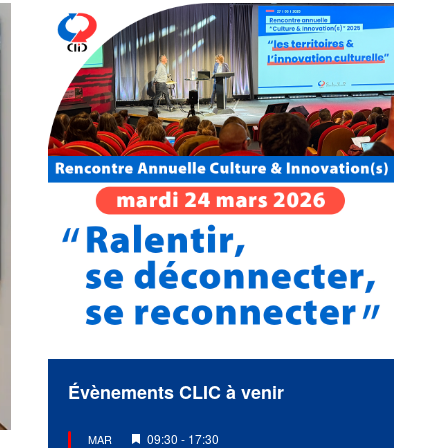
Évènements CLIC à venir
Mis
09:30
-
17:30
MAR