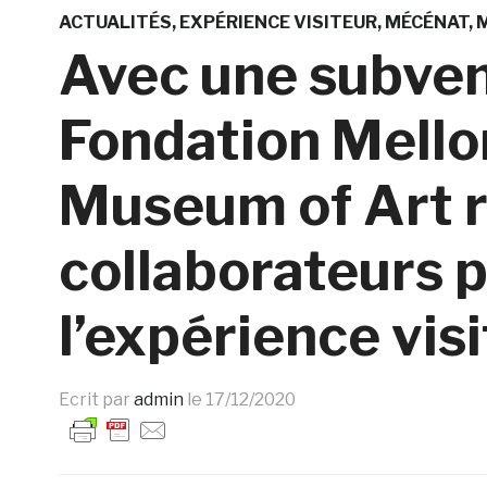
ACTUALITÉS
EXPÉRIENCE VISITEUR
MÉCÉNAT
Avec une subven
Fondation Mellon
Museum of Art r
collaborateurs 
l’expérience vis
Ecrit par
admin
le
17/12/2020