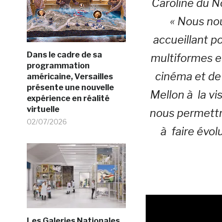
Caroline du N
« Nous no
accueillant po
Dans le cadre de sa
multiformes e
programmation
cinéma et de 
américaine, Versailles
présente une nouvelle
Mellon à la v
expérience en réalité
virtuelle
nous permettra
02/07/2026
à faire évolu
Les Galeries Nationales