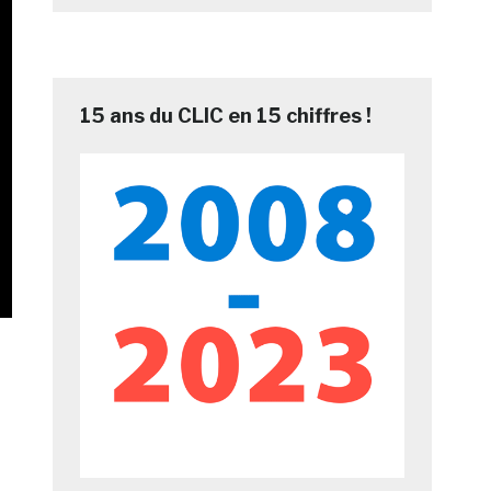
15 ans du CLIC en 15 chiffres !