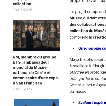
préparer l’avenir d
collection
30/06/2026
Le projet compren
Musée qui doit être
des collaborations a
collection du Musée
comprend la
créati
Une nouvelle c
RM, membre du groupe
Maya Brooks rejoint
BTS : ambassadeur
travaillera à élargir
mondial du Musée
plongée en profondeu
national de Corée et
commissaire d’une expo
pour garder le contac
à San Francisco
Son rôle inclut égal
29/06/2026
du musée.
Evaluer l’expéri