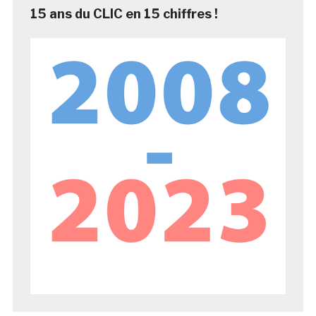
15 ans du CLIC en 15 chiffres !