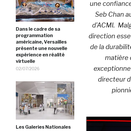
une confianc
Seb Chan au 
d’ACMI. Malg
Dans le cadre de sa
direction esse
programmation
américaine, Versailles
de la durabil
présente une nouvelle
expérience en réalité
matière 
virtuelle
exceptionnel
02/07/2026
directeur d
pionni
Les Galeries Nationales