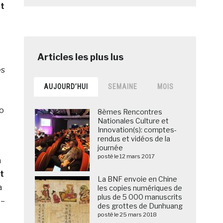
nt
es
AUJOURD’HUI
SEMAINE
MOIS
éo
8èmes Rencontres
Nationales Culture et
Innovation(s): comptes-
rendus et vidéos de la
journée
posté le 12 mars 2017
a
t
La BNF envoie en Chine
a
les copies numériques de
plus de 5 000 manuscrits
 –
des grottes de Dunhuang
posté le 25 mars 2018