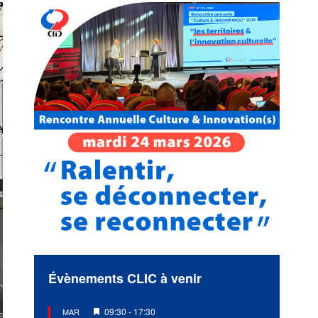
Évènements CLIC à venir
Mis
09:30
-
17:30
MAR