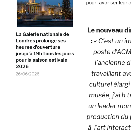
pour favoriser leur
Le nouveau di
La Galerie nationale de
:
« C’est un 
Londres prolonge ses
heures d’ouverture
poste d’ACMI
jusqu’à 19h tous les jours
pour la saison estivale
l’ancienne 
2026
travaillant a
26/06/2026
culturel élarg
musée, j’ai h 
un leader mond
production du 
à l’art interac