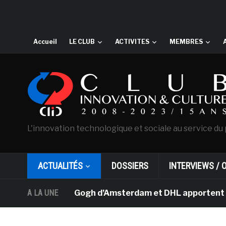
Accueil
LE CLUB
ACTIVITES
MEMBRES
L'innovation technologique et sociale au service du 
ACTUALITÉS
DOSSIERS
INTERVIEWS / 
usée Van Gogh d’Amsterdam et DHL apportent l’art dans l
A LA UNE