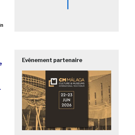
in
Evénement partenaire
e
.
t