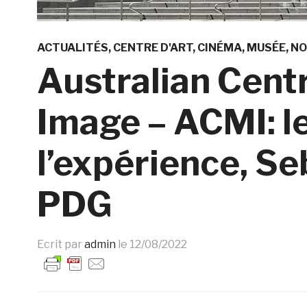
ACTUALITÉS
CENTRE D'ART
CINÉMA
MUSÉE
NO
Australian Cent
Image – ACMI: le
l’expérience, S
PDG
Ecrit par
admin
le
12/08/2022