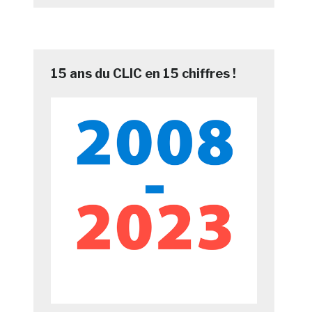
15 ans du CLIC en 15 chiffres !