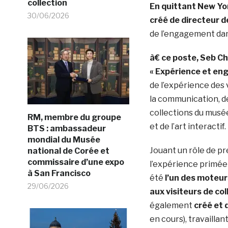
collection
En quittant New Yo
30/06/2026
créé de directeur d
de l’engagement dan
à€ ce poste, Seb Cha
« Expérience et e
de l’expérience des 
la communication, de
collections du musée
RM, membre du groupe
et de l’art interactif.
BTS : ambassadeur
mondial du Musée
Jouant un rôle de pr
national de Corée et
commissaire d’une expo
l’expérience primée
à San Francisco
été
l’un des moteur
29/06/2026
aux visiteurs de co
également
créé et 
en cours), travailla